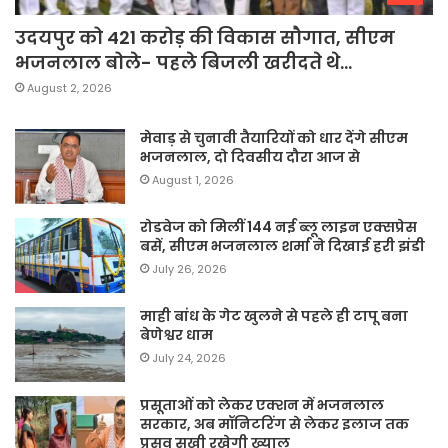
उदयपुर को 421 करोड़ की विकास सौगात, सीएम
भजनलाल बोले- पहले बिजली खरीदते थे…
August 2, 2026
मेवाड़ से चुनावी तैयारियों को धार देंगे सीएम
भजनलाल, दो दिवसीय दौरा आज से
August 1, 2026
रोडवेज को मिलीं 144 नई ब्लू लाइन एक्सप्रेस
बसें, सीएम भजनलाल शर्मा ने दिखाई हरी झंडी
July 26, 2026
माही बांध के गेट खुलने से पहले ही टापू बना
बेणेश्वर धाम
July 24, 2026
प्रसूताओं को लेकर एक्शन में भजनलाल
सरकार, अब मॉनिटरिंग से लेकर इलाज तक
प्रसव सखी रखेगी ख्याल