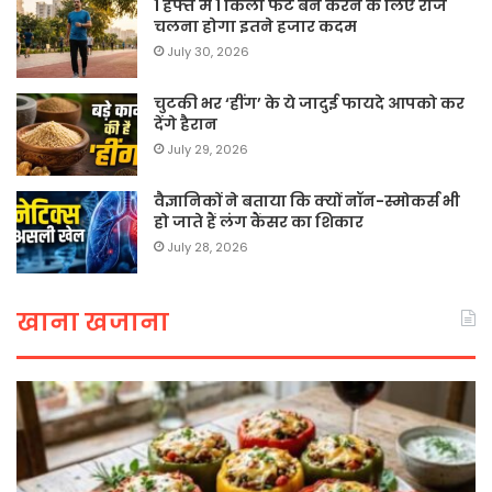
1 हफ्ते में 1 किलो फैट बर्न करने के लिए रोज
चलना होगा इतने हजार कदम
July 30, 2026
चुटकी भर ‘हींग’ के ये जादुई फायदे आपको कर
देंगे हैरान
July 29, 2026
वैज्ञानिकों ने बताया कि क्यों नॉन-स्मोकर्स भी
हो जाते हैं लंग कैंसर का शिकार
July 28, 2026
खाना खजाना