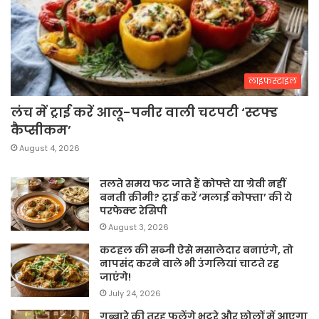
लाइफस्टाइल
लंच में ट्राई करें आलू-पनीर वाली चटपटी ‘स्टफ्ड
कैप्सीकम’
August 4, 2026
तलते समय फट जाते हैं कोफ्ते या ग्रेवी नहीं
बनती क्रीमी? ट्राई करें ‘मलाई कोफ्ता’ की ये
परफेक्ट रेसिपी
August 3, 2026
कटहल की सब्जी ऐसे मसालेदार बनाएंगे, तो
नापसंद करने वाले भी उंगलियां चाटते रह
जाएंगे!
July 24, 2026
गुब्बारे की तरह फूलेंगे भटूरे और छोलों में आएगा