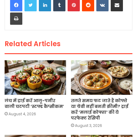
e
er
ts
l
y
e
Print
b
A
Li
o
p
n
o
p
k
Related Articles
k
लंच में ट्राई करें आलू-पनीर
तलते समय फट जाते हैं कोफ्ते
वाली चटपटी ‘स्टफ्ड कैप्सीकम’
या ग्रेवी नहीं बनती क्रीमी? ट्राई
करें ‘मलाई कोफ्ता’ की ये
August 4, 2026
परफेक्ट रेसिपी
August 3, 2026