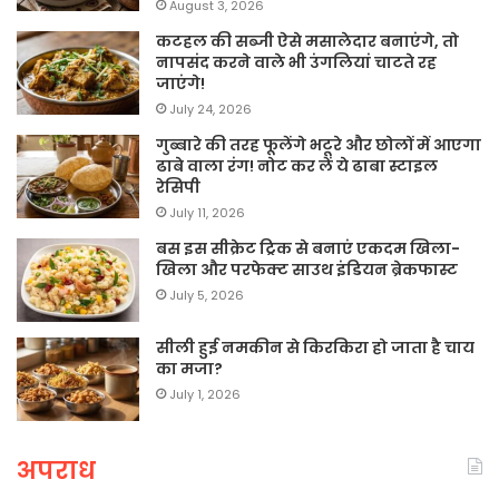
August 3, 2026
कटहल की सब्जी ऐसे मसालेदार बनाएंगे, तो
नापसंद करने वाले भी उंगलियां चाटते रह
जाएंगे!
July 24, 2026
गुब्बारे की तरह फूलेंगे भटूरे और छोलों में आएगा
ढाबे वाला रंग! नोट कर लें ये ढाबा स्टाइल
रेसिपी
July 11, 2026
बस इस सीक्रेट ट्रिक से बनाएं एकदम खिला-
खिला और परफेक्ट साउथ इंडियन ब्रेकफास्ट
July 5, 2026
सीली हुई नमकीन से किरकिरा हो जाता है चाय
का मजा?
July 1, 2026
अपराध