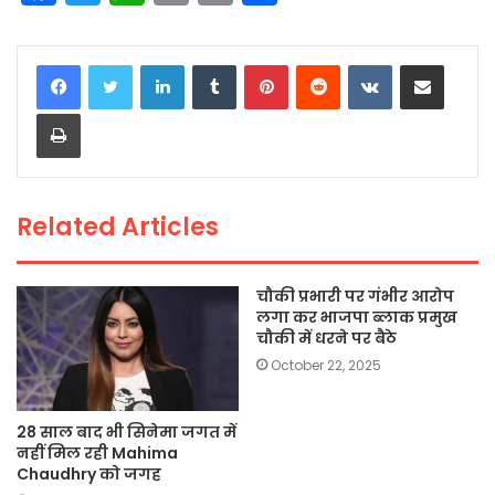
a
w
h
m
o
h
c
itt
a
ai
p
ar
LinkedIn
Tumblr
Pinterest
Reddit
VKontakte
Share via Email
e
er
ts
l
y
e
Print
b
A
Li
o
p
n
o
p
k
Related Articles
k
चौकी प्रभारी पर गंभीर आरोप
लगा कर भाजपा ब्लाक प्रमुख
चौकी में धरने पर बैठे
October 22, 2025
28 साल बाद भी सिनेमा जगत में
नहीं मिल रही Mahima
Chaudhry को जगह