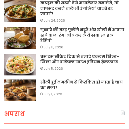
कटहल की सब्जी ऐसे मसालेदार बनाएंगे, तो
नापसंद करने वाले भी उंगलियां चाटते रह
जाएंगे!
July 24, 2026
गुब्बारे की तरह फूलेंगे भटूरे और छोलों में आएगा
ढाबे वाला रंग! नोट कर लें ये ढाबा स्टाइल
रेसिपी
July 11, 2026
बस इस सीक्रेट ट्रिक से बनाएं एकदम खिला-
खिला और परफेक्ट साउथ इंडियन ब्रेकफास्ट
July 5, 2026
सीली हुई नमकीन से किरकिरा हो जाता है चाय
का मजा?
July 1, 2026
अपराध