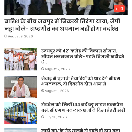
राज्य
बारिश के बीच जयपुर में निकली तिरंगा यात्रा, जेपी
नड्डा बोले- राष्ट्रगीत का अपमान नहीं होगा बर्दाश्त
August 9, 2026
उदयपुर को 421 करोड़ की विकास सौगात,
सीएम भजनलाल बोले- पहले बिजली खरीदते
थे…
August 2, 2026
मेवाड़ से चुनावी तैयारियों को धार देंगे सीएम
भजनलाल, दो दिवसीय दौरा आज से
August 1, 2026
रोडवेज को मिलीं 144 नई ब्लू लाइन एक्सप्रेस
बसें, सीएम भजनलाल शर्मा ने दिखाई हरी झंडी
July 26, 2026
माही बांध के गेट खुलने से पहले ही टापू बना