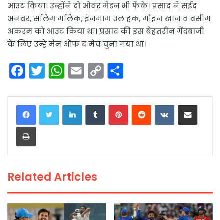
आउट किया। उन्होंने दो ओवर मेडन भी फेंके। प्रसाद ने सईद
अनवर, सलिम मलिक, इंजमाम उल हक, मोइन खान व वसीम
अकरम को आउट किया था। प्रसाद की इस बेहतरीन गेंदबाजी
के लिए उन्हें मैन ऑफ द मैच चुना गया था।
F
T
W
E
C
S
a
w
h
m
o
h
c
itt
a
ai
p
ar
LinkedIn
Tumblr
Pinterest
Reddit
VKontakte
Share via Email
e
er
ts
l
y
e
Print
b
A
Li
o
p
n
o
p
k
Related Articles
k