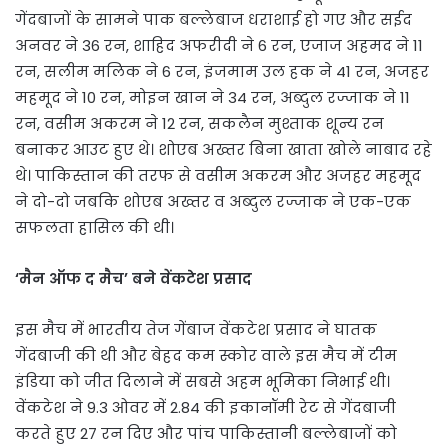
गेंदबाजों के सामने पाक बल्लेबाज धराशाई हो गए और सईद
अनवर ने 36 रन, शाहिद अफरीदी ने 6 रन, एजाज अहमद ने 11
रन, सलीम मलिक ने 6 रन, इंजमाम उल हक ने 41 रन, अजहर
महमूद ने 10 रन, मोइन खान ने 34 रन, अब्दुल रज्जाक ने 11
रन, वसीम अकरम ने 12 रन, सकलैन मुश्ताक शून्य रन
बनाकर आउट हुए थे। शोएब अख्तर बिना खाता खोले नाबाद रहे
थे। पाकिस्तान की तरफ से वसीम अकरम और अजहर महमूद
ने दो-दो जबकि शोएब अख्तर व अब्दुल रज्जाक ने एक-एक
सफलता हासिल की थी।
‘मैन ऑफ द मैच’ बने वेंकटेश प्रसाद
इस मैच में भारतीय तेज गेंबाज वेंकटेश प्रसाद ने घातक
गेंदबाजी की थी और बेहद कम स्कोर वाले इस मैच में टीम
इंडिया को जीत दिलाने में सबसे अहम भूमिका निभाई थी।
वेंकटेश ने 9.3 ओवर में 2.84 की इकानॉमी रेट से गेंदबाजी
करते हुए 27 रन दिए और पांच पाकिस्तानी बल्लेबाजों को