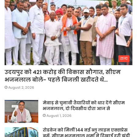
राज्य
उदयपुर को 421 करोड़ की विकास सौगात, सीएम
भजनलाल बोले- पहले बिजली खरीदते थे…
August 2, 2026
मेवाड़ से चुनावी तैयारियों को धार देंगे सीएम
भजनलाल, दो दिवसीय दौरा आज से
August 1, 2026
रोडवेज को मिलीं 144 नई ब्लू लाइन एक्सप्रेस
बसें, सीएम भजनलाल शर्मा ने दिखाई हरी झंडी