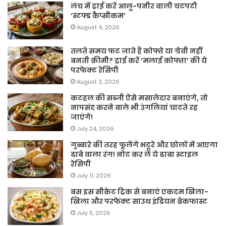
लंच में ट्राई करें आलू-पनीर वाली चटपटी
‘स्टफ्ड कैप्सीकम’
August 4, 2026
तलते समय फट जाते हैं कोफ्ते या ग्रेवी नहीं
बनती क्रीमी? ट्राई करें ‘मलाई कोफ्ता’ की ये
परफेक्ट रेसिपी
August 3, 2026
कटहल की सब्जी ऐसे मसालेदार बनाएंगे, तो
नापसंद करने वाले भी उंगलियां चाटते रह
जाएंगे!
July 24, 2026
गुब्बारे की तरह फूलेंगे भटूरे और छोलों में आएगा
ढाबे वाला रंग! नोट कर लें ये ढाबा स्टाइल
रेसिपी
July 11, 2026
बस इस सीक्रेट ट्रिक से बनाएं एकदम खिला-
खिला और परफेक्ट साउथ इंडियन ब्रेकफास्ट
July 5, 2026