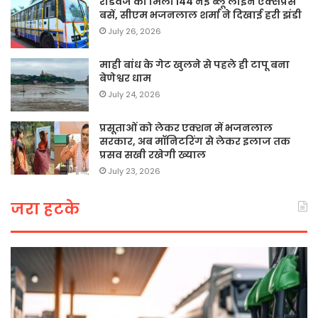
रोडवेज को मिलीं 144 नई ब्लू लाइन एक्सप्रेस
बसें, सीएम भजनलाल शर्मा ने दिखाई हरी झंडी
July 26, 2026
माही बांध के गेट खुलने से पहले ही टापू बना
बेणेश्वर धाम
July 24, 2026
प्रसूताओं को लेकर एक्शन में भजनलाल
सरकार, अब मॉनिटरिंग से लेकर इलाज तक
प्रसव सखी रखेगी ख्याल
July 23, 2026
जरा हटके