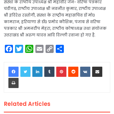
संस्था के राष्टीय उपाध्यक्ष श्री महावीर जैन- वरिष्ठ पत्रकार
चंडीगढ़, राष्टीय उपाध्यक्ष श्री नवनीत कुमार, राष्टीय उपाध्यक्ष
श्री इंदिरेश रस्तोगी, संस्था के राष्ट्रीय महासचिव डॉ मो0
कामरान, हरियाणा से डॉ0 प्रमोद कौशिक, पंजाब से वरिष्ठ
पत्रकार श्री अमनदीप मेहरा, राष्टीय कोषाध्यक्ष तथा संयोजक
उत्तराखंड श्री अरुण यादव आदि दिल्ली रवाना हो गए है.
F
T
W
E
C
S
a
w
h
m
o
h
c
itt
a
ai
p
ar
LinkedIn
Tumblr
Pinterest
Reddit
VKontakte
Share via Email
e
er
ts
l
y
e
Print
b
A
Li
o
p
n
o
p
k
Related Articles
k