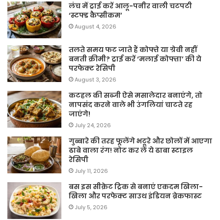
लंच में ट्राई करें आलू-पनीर वाली चटपटी
‘स्टफ्ड कैप्सीकम’
August 4, 2026
तलते समय फट जाते हैं कोफ्ते या ग्रेवी नहीं
बनती क्रीमी? ट्राई करें ‘मलाई कोफ्ता’ की ये
परफेक्ट रेसिपी
August 3, 2026
कटहल की सब्जी ऐसे मसालेदार बनाएंगे, तो
नापसंद करने वाले भी उंगलियां चाटते रह
जाएंगे!
July 24, 2026
गुब्बारे की तरह फूलेंगे भटूरे और छोलों में आएगा
ढाबे वाला रंग! नोट कर लें ये ढाबा स्टाइल
रेसिपी
July 11, 2026
बस इस सीक्रेट ट्रिक से बनाएं एकदम खिला-
खिला और परफेक्ट साउथ इंडियन ब्रेकफास्ट
July 5, 2026