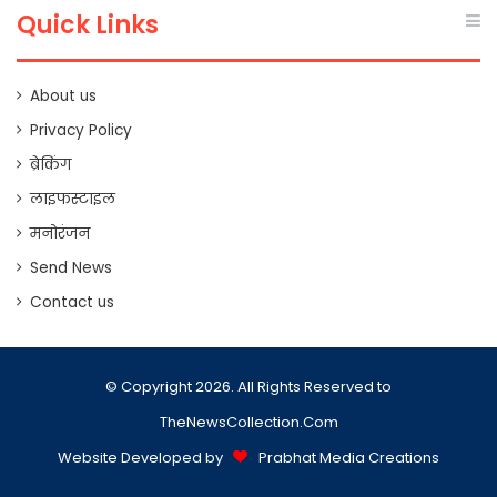
Quick Links
About us
Privacy Policy
ब्रेकिंग
लाइफस्टाइल
मनोरंजन
Send News
Contact us
© Copyright 2026. All Rights Reserved to
TheNewsCollection.Com
Website Developed by
Prabhat Media Creations