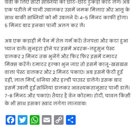
ग्रेवी के लिए सारी सब्जियों को छोटे-छोटे टुकड़ों काट लेंगे। अब
एक पतीले में पानी उबालकर उसमें नमक मिलाएं और आलू के
साथ बाकी सब्जियों को भी उबलने दें। 4-5 मिनट काफी होगा।
5 मिनट बाद इनका पानी अलग कर लें।
अब एक कड़ाही में पैन में तेल गर्म करें। तेजपत्ता और कटा हुआ
प्याज डालें। सुनहरा होने पर इसमें अदरक-लहुसुन पेस्ट
डालकर 2 मिनट तक भुनेंगे और फिर फिर इसमें टमाटर
मिक्स करेंगे। टमाटर हल्का भुन जाए तो इसमें काजू-खसखस
वाला पेस्ट डालकर और 2 मिनट पकाएं। अब इसमें फेंटी हुई
दही, लाल मिर्च, धनिया और हल्दी पाउडर डालेंगे। इसक बाद
इसमें उबली हुई सब्जियां डालकर आवश्यकतानुसार पानी डालें।
7-8 मिनट और पकाएं। तैयार है वेज कोरमा। रोटी, चावल किसी
के भी साथ इसका स्वाद लगेगा लाजवाब।
F
T
W
E
C
S
a
w
h
m
o
h