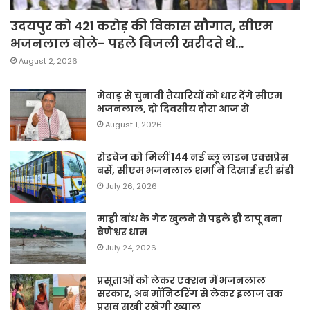
उदयपुर को 421 करोड़ की विकास सौगात, सीएम
भजनलाल बोले- पहले बिजली खरीदते थे…
August 2, 2026
मेवाड़ से चुनावी तैयारियों को धार देंगे सीएम
भजनलाल, दो दिवसीय दौरा आज से
August 1, 2026
रोडवेज को मिलीं 144 नई ब्लू लाइन एक्सप्रेस
बसें, सीएम भजनलाल शर्मा ने दिखाई हरी झंडी
July 26, 2026
माही बांध के गेट खुलने से पहले ही टापू बना
बेणेश्वर धाम
July 24, 2026
प्रसूताओं को लेकर एक्शन में भजनलाल
सरकार, अब मॉनिटरिंग से लेकर इलाज तक
प्रसव सखी रखेगी ख्याल