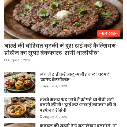
लाइफस्टाइल
नाश्ते की बोरियत चुटकी में दूर! ट्राई करें कैल्शियम-
प्रोटीन का सुपर ब्रेकफास्ट ‘रागी थालीपीठ’
August 7, 2026
लंच में ट्राई करें आलू-पनीर वाली चटपटी
‘स्टफ्ड कैप्सीकम’
August 4, 2026
तलते समय फट जाते हैं कोफ्ते या ग्रेवी नहीं
बनती क्रीमी? ट्राई करें ‘मलाई कोफ्ता’ की ये
परफेक्ट रेसिपी
August 3, 2026
कटहल की सब्जी ऐसे मसालेदार बनाएंगे, तो