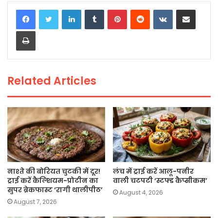
c
itt
a
ai
p
ar
LinkedIn
Tumblr
Pinterest
Reddit
VKontakte
Share via Email
e
er
ts
l
y
e
Print
b
A
Li
o
p
n
o
p
k
Related Articles
k
नाश्ते की बोरियत चुटकी में दूर!
लंच में ट्राई करें आलू-पनीर
ट्राई करें कैल्शियम-प्रोटीन का
वाली चटपटी ‘स्टफ्ड कैप्सीकम’
सुपर ब्रेकफास्ट ‘रागी थालीपीठ’
August 4, 2026
August 7, 2026