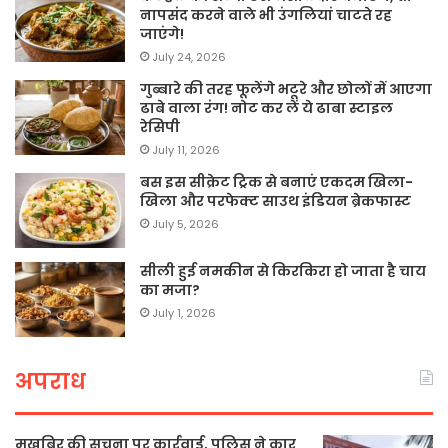
नापसंद करने वाले भी उंगलियां चाटते रह
जाएंगे!
July 24, 2026
गुब्बारे की तरह फूलेंगे भटूरे और छोलों में आएगा
ढाबे वाला रंग! नोट कर लें ये ढाबा स्टाइल
रेसिपी
July 11, 2026
बस इस सीक्रेट ट्रिक से बनाएं एकदम खिला-
खिला और परफेक्ट साउथ इंडियन ब्रेकफास्ट
July 5, 2026
सीली हुई नमकीन से किरकिरा हो जाता है चाय
का मजा?
July 1, 2026
अपराध
मुखबिर की सूचना पर कार्रवाई, पुलिस ने कार