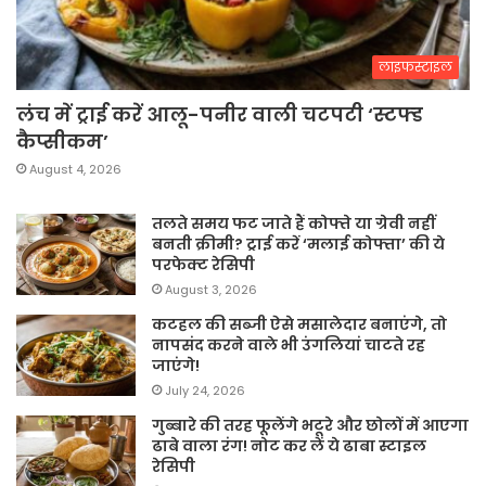
लाइफस्टाइल
लंच में ट्राई करें आलू-पनीर वाली चटपटी ‘स्टफ्ड
कैप्सीकम’
August 4, 2026
तलते समय फट जाते हैं कोफ्ते या ग्रेवी नहीं
बनती क्रीमी? ट्राई करें ‘मलाई कोफ्ता’ की ये
परफेक्ट रेसिपी
August 3, 2026
कटहल की सब्जी ऐसे मसालेदार बनाएंगे, तो
नापसंद करने वाले भी उंगलियां चाटते रह
जाएंगे!
July 24, 2026
गुब्बारे की तरह फूलेंगे भटूरे और छोलों में आएगा
ढाबे वाला रंग! नोट कर लें ये ढाबा स्टाइल
रेसिपी