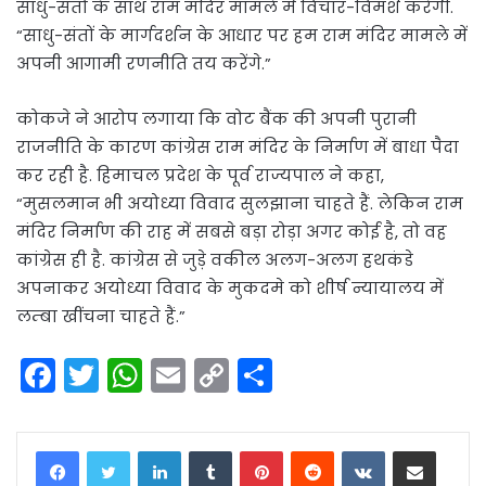
साधु-संतों के साथ राम मंदिर मामले में विचार-विमर्श करेगी.
“साधु-संतों के मार्गदर्शन के आधार पर हम राम मंदिर मामले में
अपनी आगामी रणनीति तय करेंगे.”
कोकजे ने आरोप लगाया कि वोट बैंक की अपनी पुरानी
राजनीति के कारण कांग्रेस राम मंदिर के निर्माण में बाधा पैदा
कर रही है. हिमाचल प्रदेश के पूर्व राज्यपाल ने कहा,
“मुसलमान भी अयोध्या विवाद सुलझाना चाहते हैं. लेकिन राम
मंदिर निर्माण की राह में सबसे बड़ा रोड़ा अगर कोई है, तो वह
कांग्रेस ही है. कांग्रेस से जुड़े वकील अलग-अलग हथकंडे
अपनाकर अयोध्या विवाद के मुकदमे को शीर्ष न्यायालय में
लम्बा खींचना चाहते हैं.”
F
T
W
E
C
S
a
w
h
m
o
h
c
itt
a
ai
p
ar
LinkedIn
Tumblr
Pinterest
Reddit
VKontakte
Share via Email
e
er
ts
l
y
e