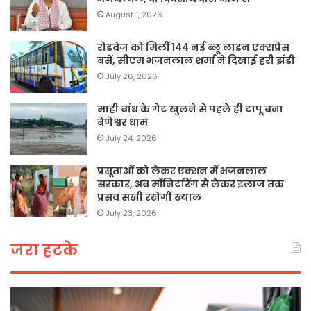
August 1, 2026
रोडवेज को मिलीं 144 नई ब्लू लाइन एक्सप्रेस
बसें, सीएम भजनलाल शर्मा ने दिखाई हरी झंडी
July 26, 2026
माही बांध के गेट खुलने से पहले ही टापू बना
बेणेश्वर धाम
July 24, 2026
प्रसूताओं को लेकर एक्शन में भजनलाल
सरकार, अब मॉनिटरिंग से लेकर इलाज तक
प्रसव सखी रखेगी ख्याल
July 23, 2026
जरा हटके