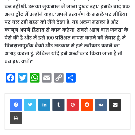
कर रही थी. उसका नुकसान में जाना दुखद रहा.’ इसके बाद एक
अन्‍य ट्वीट में उन्‍होंने कहा, ‘अपने प्रत्‍यर्पण के मसले पर मीडिया
पर चल रही बहस को मैंने देखा है. यह अलग मसला है और
कानून अपने हिसाब से काम करेगा. सबसे अहम बात जनता के
पैसे की है और मैं इसे 100 प्रतिशत वापस करने को तैयार हूं. मैं
विनम्रतापूर्वक बैंकों और सरकार से इसे स्‍वीकार करने का
आग्रह करता हूं. लेकिन यदि इसे अस्‍वीकार किया जाता है तो
बताइए, क्‍यों?’
F
T
W
E
C
S
a
w
h
m
o
h
c
itt
a
ai
p
ar
LinkedIn
Tumblr
Pinterest
Reddit
VKontakte
Share via Email
e
er
ts
l
y
e
Print
b
A
Li
o
p
n