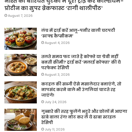
नाश्ते की बोरियत चुटकी में दूर! ट्राई करें कैल्शियम-
प्रोटीन का सुपर ब्रेकफास्ट ‘रागी थालीपीठ’
August 7, 2026
लंच में ट्राई करें आलू-पनीर वाली चटपटी
‘स्टफ्ड कैप्सीकम’
August 4, 2026
तलते समय फट जाते हैं कोफ्ते या ग्रेवी नहीं
बनती क्रीमी? ट्राई करें ‘मलाई कोफ्ता’ की ये
परफेक्ट रेसिपी
August 3, 2026
कटहल की सब्जी ऐसे मसालेदार बनाएंगे, तो
नापसंद करने वाले भी उंगलियां चाटते रह
जाएंगे!
July 24, 2026
गुब्बारे की तरह फूलेंगे भटूरे और छोलों में आएगा
ढाबे वाला रंग! नोट कर लें ये ढाबा स्टाइल
रेसिपी
July 11, 2026