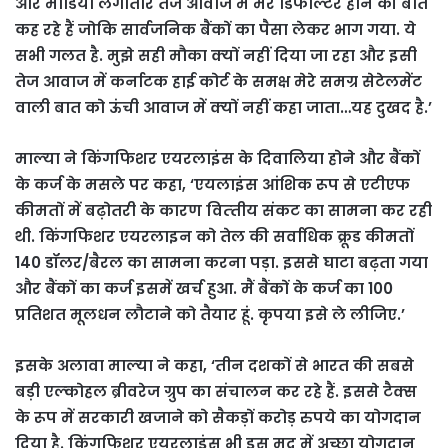
और मीडिया लगातार तेज आवाज में मेरे डिफाल्‍टर होने की बात
कह रहे हैं जोकि सार्वजनिक बैंकों का पैसा लेकर भाग गया. ये
सभी गलत है. मुझे सही मौका क्‍यों नहीं दिया जा रहा और इसी
तेज आवाज में कर्नाटक हाई कोर्ट के समक्ष मेरे समग्र सेटेलमेंट
वाली बात को ऊंची आवाज में क्‍यों नहीं कहा जाता…यह दुखद है.’
माल्‍या ने किंगफिशर एयरलाइंस के दिवालिया होने और बैंकों
के कर्ज के मसले पर कहा, ‘एयलाइंस आंशिक रूप से एटीएफ
कीमतों में बढ़ोतरी के कारण वित्‍तीय संकट का सामना कर रही
थी. किंगफिशर एयरलाइन को तेल की सर्वाधिक क्रूड कीमतों
140 डॉलर/बैरल का सामना करना पड़ा. इससे घाटा बढ़ता गया
और बैंकों का कर्ज इसमें खर्च हुआ. मैं बैंकों के कर्ज का 100
प्रतिशत मूलधन लौटाने को तैयार हूं. कृपया इसे ले लीजिए.’
इसके अलावा माल्‍या ने कहा, ‘तीन दशकों से भारत की सबसे
बड़ी एल्‍कोहल ब्रीवरेज ग्रुप का संचालन कर रहे हैं. इससे टैक्‍स
के रूप में सरकारी खजाने को सैकड़ों करोड़ रुपये का योगदान
दिया है. किंगफिशर एयरलाइंस भी इस मद में अच्‍छा योगदान