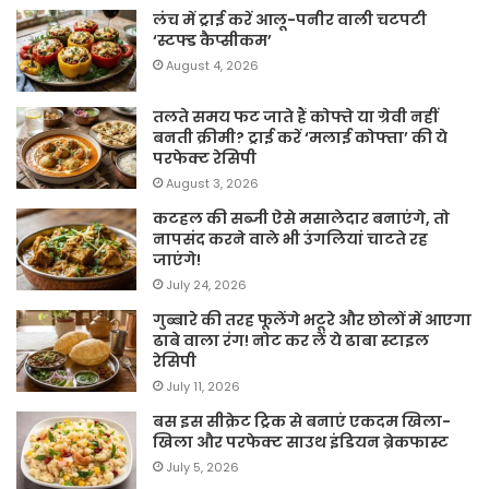
लंच में ट्राई करें आलू-पनीर वाली चटपटी
‘स्टफ्ड कैप्सीकम’
August 4, 2026
तलते समय फट जाते हैं कोफ्ते या ग्रेवी नहीं
बनती क्रीमी? ट्राई करें ‘मलाई कोफ्ता’ की ये
परफेक्ट रेसिपी
August 3, 2026
कटहल की सब्जी ऐसे मसालेदार बनाएंगे, तो
नापसंद करने वाले भी उंगलियां चाटते रह
जाएंगे!
July 24, 2026
गुब्बारे की तरह फूलेंगे भटूरे और छोलों में आएगा
ढाबे वाला रंग! नोट कर लें ये ढाबा स्टाइल
रेसिपी
July 11, 2026
बस इस सीक्रेट ट्रिक से बनाएं एकदम खिला-
खिला और परफेक्ट साउथ इंडियन ब्रेकफास्ट
July 5, 2026