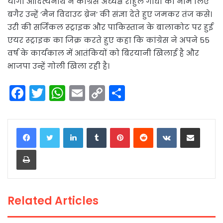
योगी आदित्यनाथ ने कांग्रेस अध्यक्ष राहुल गांधी का नाम लिए
बगैर उन्हें ‘मैन विदाउट ब्रेन’ की संज्ञा देते हुए जमकर तंज कसे।
उरी की सर्जिकल स्ट्राइक और पाकिस्तान के बालाकोट पर हुई
एयर स्ट्राइक का जिक्र करते हुए कहा कि कांग्रेस ने अपने 55
वर्ष के कार्यकाल में आतंकियों को बिरयानी खिलाई है और
भाजपा उन्हें गोली खिला रही है।
F
T
W
E
C
S
a
w
h
m
o
h
c
itt
a
ai
p
ar
LinkedIn
Tumblr
Pinterest
Reddit
VKontakte
Share via Email
e
er
ts
l
y
e
Print
b
A
Li
o
p
n
o
p
k
Related Articles
k