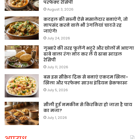
परफेक्ट रेसिपी
August 3, 2026
कटहल की सब्जी ऐसे मसालेदार बनाएंगे, तो
नापसंद करने वाले भी उंगलियां चाटते रह
जाएंगे!
July 24, 2026
गुब्बारे की तरह फूलेंगे भटूरे और छोलों में आएगा
ढाबे वाला रंग! नोट कर लें ये ढाबा स्टाइल
रेसिपी
July 11, 2026
बस इस सीक्रेट ट्रिक से बनाएं एकदम खिला-
खिला और परफेक्ट साउथ इंडियन ब्रेकफास्ट
July 5, 2026
सीली हुई नमकीन से किरकिरा हो जाता है चाय
का मजा?
July 1, 2026
अपराध