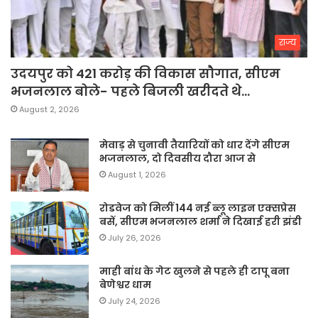
राज्य
उदयपुर को 421 करोड़ की विकास सौगात, सीएम
भजनलाल बोले- पहले बिजली खरीदते थे…
August 2, 2026
मेवाड़ से चुनावी तैयारियों को धार देंगे सीएम
भजनलाल, दो दिवसीय दौरा आज से
August 1, 2026
रोडवेज को मिलीं 144 नई ब्लू लाइन एक्सप्रेस
बसें, सीएम भजनलाल शर्मा ने दिखाई हरी झंडी
July 26, 2026
माही बांध के गेट खुलने से पहले ही टापू बना
बेणेश्वर धाम
July 24, 2026