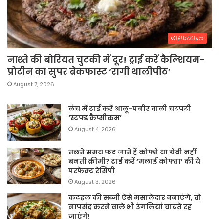
लाइफस्टाइल
नाश्ते की बोरियत चुटकी में दूर! ट्राई करें कैल्शियम-
प्रोटीन का सुपर ब्रेकफास्ट ‘रागी थालीपीठ’
August 7, 2026
लंच में ट्राई करें आलू-पनीर वाली चटपटी
‘स्टफ्ड कैप्सीकम’
August 4, 2026
तलते समय फट जाते हैं कोफ्ते या ग्रेवी नहीं
बनती क्रीमी? ट्राई करें ‘मलाई कोफ्ता’ की ये
परफेक्ट रेसिपी
August 3, 2026
कटहल की सब्जी ऐसे मसालेदार बनाएंगे, तो
नापसंद करने वाले भी उंगलियां चाटते रह
जाएंगे!