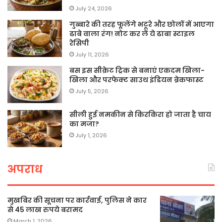
July 24, 2026
गुब्बारे की तरह फूलेंगे भटूरे और छोलों में आएगा
ढाबे वाला रंग! नोट कर लें ये ढाबा स्टाइल
रेसिपी
July 11, 2026
बस इस सीक्रेट ट्रिक से बनाएं एकदम खिला-
खिला और परफेक्ट साउथ इंडियन ब्रेकफास्ट
July 5, 2026
सीली हुई नमकीन से किरकिरा हो जाता है चाय
का मजा?
July 1, 2026
अपराध
मुखबिर की सूचना पर कार्रवाई, पुलिस ने कार
से 45 लाख रुपये बरामद
March 1, 2026