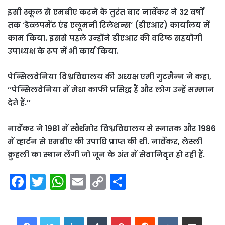
इसी स्कूल से एमबीए करने के तुरंत बाद नार्वेकर ने 32 वर्षों
तक ‘डेव्लपमेंट एंड एलूमनी रिलेशन्स‘ (डीएआर) कार्यालय में
काम किया. इससे पहले उन्होंने डीएआर की वरिष्ठ सहयोगी
उपाध्यक्ष के रूप में भी कार्य किया.
पेन्सिलवेनिया विश्वविद्यालय की अध्यक्ष एमी गुटमैन्‍न ने कहा,
‘‘पेन्सिलवेनिया में मेधा काफी प्रसिद्ध हैं और लोग उन्हें सम्मान
देते हैं.’’
नार्वेकर ने 1981 में स्वैर्थमोर विश्वविद्यालय से स्नातक और 1986
में व्हार्टन से एमबीए की उपाधि प्राप्त की थी. नार्वेकर, लेस्ली
क्रुहली का स्थान लेंगी जो जून के अंत में सेवानिवृत हो रही हैं.
F
T
W
E
C
S
a
w
h
m
o
h
c
itt
a
ai
p
ar
LinkedIn
Tumblr
Pinterest
Reddit
VKontakte
Share via Email