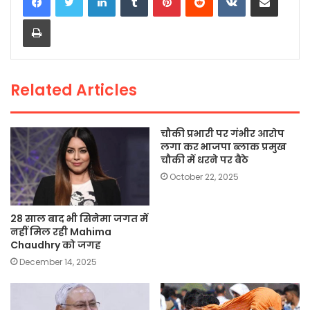
e
er
ts
l
y
e
Print
b
A
Li
o
p
n
o
p
k
Related Articles
k
चौकी प्रभारी पर गंभीर आरोप
लगा कर भाजपा ब्लाक प्रमुख
चौकी में धरने पर बैठे
October 22, 2025
28 साल बाद भी सिनेमा जगत में
नहीं मिल रही Mahima
Chaudhry को जगह
December 14, 2025