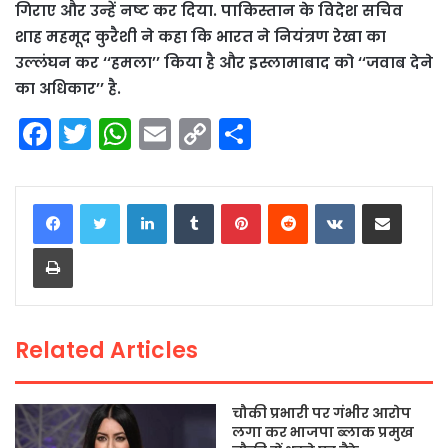
गिराए और उन्हें नष्ट कर दिया. पाकिस्तान के विदेश सचिव
शाह महमूद कुरैशी ने कहा कि भारत ने नियंत्रण रेखा का
उल्लंघन कर ‘‘हमला’’ किया है और इस्लामाबाद को ‘‘जवाब देने
का अधिकार’’ है.
F
T
W
E
C
S
a
w
h
m
o
h
c
itt
a
ai
p
ar
LinkedIn
Tumblr
Pinterest
Reddit
VKontakte
Share via Email
e
er
ts
l
y
e
Print
b
A
Li
o
p
n
o
p
k
Related Articles
k
चौकी प्रभारी पर गंभीर आरोप
लगा कर भाजपा ब्लाक प्रमुख