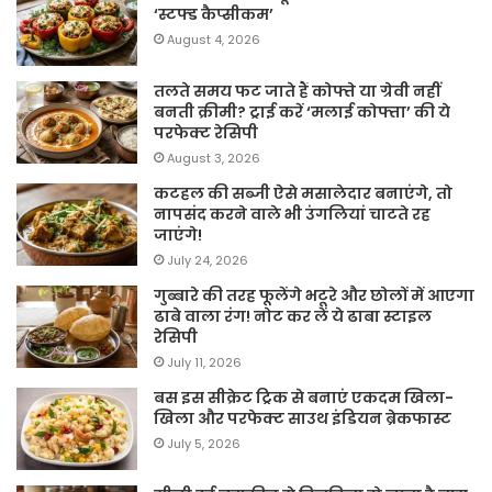
‘स्टफ्ड कैप्सीकम’
August 4, 2026
तलते समय फट जाते हैं कोफ्ते या ग्रेवी नहीं
बनती क्रीमी? ट्राई करें ‘मलाई कोफ्ता’ की ये
परफेक्ट रेसिपी
August 3, 2026
कटहल की सब्जी ऐसे मसालेदार बनाएंगे, तो
नापसंद करने वाले भी उंगलियां चाटते रह
जाएंगे!
July 24, 2026
गुब्बारे की तरह फूलेंगे भटूरे और छोलों में आएगा
ढाबे वाला रंग! नोट कर लें ये ढाबा स्टाइल
रेसिपी
July 11, 2026
बस इस सीक्रेट ट्रिक से बनाएं एकदम खिला-
खिला और परफेक्ट साउथ इंडियन ब्रेकफास्ट
July 5, 2026