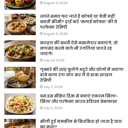
August 4, 2026
तलते समय फट जाते हैं कोफ्ते या ग्रेवी नहीं
बनती क्रीमी? ट्राई करें ‘मलाई कोफ्ता’ की ये
परफेक्ट रेसिपी
August 3, 2026
कटहल की सब्जी ऐसे मसालेदार बनाएंगे, तो
नापसंद करने वाले भी उंगलियां चाटते रह
जाएंगे!
July 24, 2026
गुब्बारे की तरह फूलेंगे भटूरे और छोलों में आएगा
ढाबे वाला रंग! नोट कर लें ये ढाबा स्टाइल
रेसिपी
July 11, 2026
बस इस सीक्रेट ट्रिक से बनाएं एकदम खिला-
खिला और परफेक्ट साउथ इंडियन ब्रेकफास्ट
July 5, 2026
सीली हुई नमकीन से किरकिरा हो जाता है चाय
का मजा?