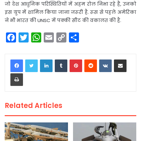
जो देश आधुनिक परिस्थितियों में अहम रोल निभा रहे हैं, उनको
इस ग्रुप में शामिल किया जाना जरूरी है. रूस से पहले अमेरिका
ने भी भारत की UNSC में पक्की सीट की वकालत की है.
F
T
W
E
C
S
a
w
h
m
o
h
c
itt
a
ai
p
ar
LinkedIn
Tumblr
Pinterest
Reddit
VKontakte
Share via Email
e
er
ts
l
y
e
Print
b
A
Li
o
p
n
o
p
k
Related Articles
k