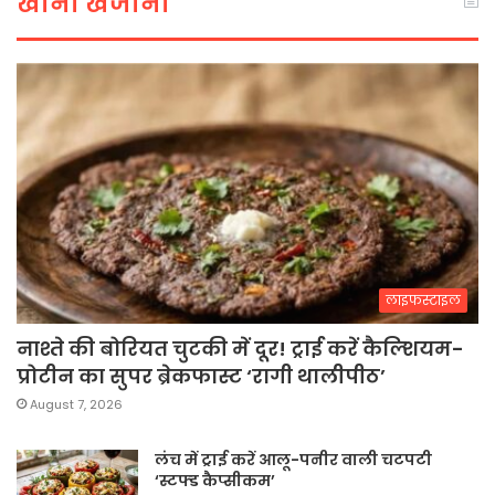
खाना खजाना
लाइफस्टाइल
नाश्ते की बोरियत चुटकी में दूर! ट्राई करें कैल्शियम-
प्रोटीन का सुपर ब्रेकफास्ट ‘रागी थालीपीठ’
August 7, 2026
लंच में ट्राई करें आलू-पनीर वाली चटपटी
‘स्टफ्ड कैप्सीकम’