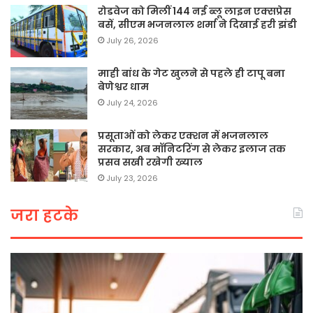
रोडवेज को मिलीं 144 नई ब्लू लाइन एक्सप्रेस
बसें, सीएम भजनलाल शर्मा ने दिखाई हरी झंडी
July 26, 2026
माही बांध के गेट खुलने से पहले ही टापू बना
बेणेश्वर धाम
July 24, 2026
प्रसूताओं को लेकर एक्शन में भजनलाल
सरकार, अब मॉनिटरिंग से लेकर इलाज तक
प्रसव सखी रखेगी ख्याल
July 23, 2026
जरा हटके