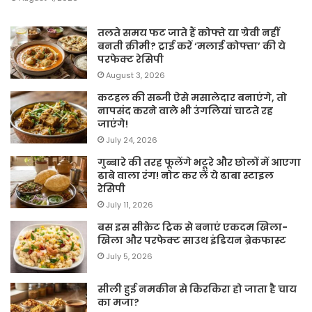
तलते समय फट जाते हैं कोफ्ते या ग्रेवी नहीं
बनती क्रीमी? ट्राई करें ‘मलाई कोफ्ता’ की ये
परफेक्ट रेसिपी
August 3, 2026
कटहल की सब्जी ऐसे मसालेदार बनाएंगे, तो
नापसंद करने वाले भी उंगलियां चाटते रह
जाएंगे!
July 24, 2026
गुब्बारे की तरह फूलेंगे भटूरे और छोलों में आएगा
ढाबे वाला रंग! नोट कर लें ये ढाबा स्टाइल
रेसिपी
July 11, 2026
बस इस सीक्रेट ट्रिक से बनाएं एकदम खिला-
खिला और परफेक्ट साउथ इंडियन ब्रेकफास्ट
July 5, 2026
सीली हुई नमकीन से किरकिरा हो जाता है चाय
का मजा?