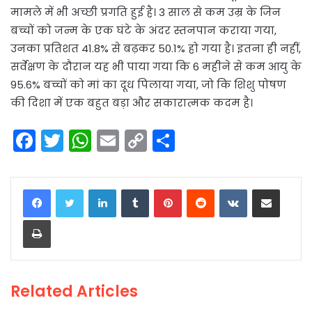
मामले में भी अच्छी प्रगति हुई है। 3 साल से कम उम्र के जिन
बच्चों को जन्म के एक घंटे के अंदर स्तनपान कराया गया,
उनका प्रतिशत 41.8% से बढ़कर 50.1% हो गया है। इतना ही नहीं,
सर्वेक्षण के दौरान यह भी पाया गया कि 6 महीने से कम आयु के
95.6% बच्चों को मां का दूध पिलाया गया, जो कि शिशु पोषण
की दिशा में एक बहुत बड़ा और सकारात्मक कदम है।
F
T
W
E
C
S
a
w
h
m
o
h
c
itt
a
ai
p
ar
LinkedIn
Tumblr
Pinterest
Reddit
VKontakte
Share via Email
e
er
ts
l
y
e
Print
b
A
Li
o
p
n
o
p
k
Related Articles
k