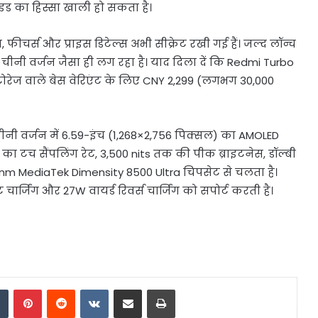
इड का हिस्सा खाली हो सकता है।
ीचर्स और प्राइस डिटेल्स अभी सीक्रेट रखी गई हैं। जल्द लॉन्च
चीनी वर्जन जैसा ही लग रहा है। याद दिला दें कि Redmi Turbo
ोरेज वाले बेस वेरिएंट के लिए CNY 2,299 (लगभग 30,000
चीनी वर्जन में 6.59-इंच (1,268×2,756 पिक्सल) का AMOLED
तक का टच सैंपलिंग रेट, 3,500 nits तक की पीक ब्राइटनेस, डॉल्बी
nm MediaTek Dimensity 8500 Ultra चिपसेट से चलता है।
 चार्जिंग और 27W वायर्ड रिवर्स चार्जिंग को सपोर्ट करती है।
dIn
Tumblr
Pinterest
Reddit
VKontakte
Share via Email
Print