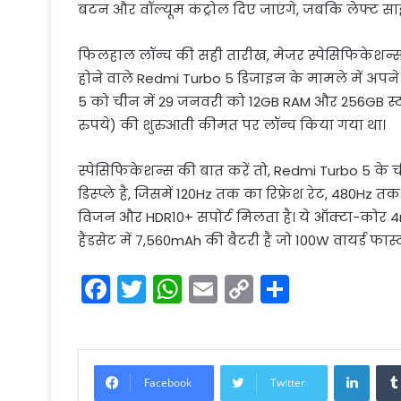
बटन और वॉल्यूम कंट्रोल दिए जाएंगे, जबकि लेफ्ट सा
फिलहाल लॉन्च की सही तारीख, मेजर स्पेसिफिकेशन्स, फ
होने वाले Redmi Turbo 5 डिजाइन के मामले में अपने 
5 को चीन में 29 जनवरी को 12GB RAM और 256GB स्ट
रुपये) की शुरुआती कीमत पर लॉन्च किया गया था।
स्पेसिफिकेशन्स की बात करें तो, Redmi Turbo 5 के 
डिस्प्ले है, जिसमें 120Hz तक का रिफ्रेश रेट, 480Hz 
विजन और HDR10+ सपोर्ट मिलता है। ये ऑक्टा-कोर 4
हैंडसेट में 7,560mAh की बैटरी है जो 100W वायर्ड फास्ट
F
T
W
E
C
S
a
w
h
m
o
h
c
itt
a
ai
p
ar
e
er
ts
l
y
e
Linke
Facebook
Twitter