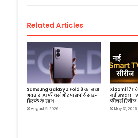
b
A
Li
o
p
n
o
p
k
Related Articles
k
Samsung Galaxy Z Fold 8 का नया
Xiaomi 17T 
अवतार: AI फीचर्स और पासपोर्ट साइज
नई Smart TV 
डिस्प्ले के साथ
फीचर्स रिवील
August 5, 2026
May 31, 2026