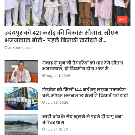
राज्य
उदयपुर को 421 करोड़ की विकास सौगात, सीएम
भजनलाल बोले- पहले बिजली खरीदते थे…
August 2, 2026
मेवाड़ से चुनावी तैयारियों को धार देंगे सीएम
भजनलाल, दो दिवसीय दौरा आज से
August 1, 2026
रोडवेज को मिलीं 144 नई ब्लू लाइन एक्सप्रेस
बसें, सीएम भजनलाल शर्मा ने दिखाई हरी झंडी
July 26, 2026
माही बांध के गेट खुलने से पहले ही टापू बना
बेणेश्वर धाम
July 24, 2026