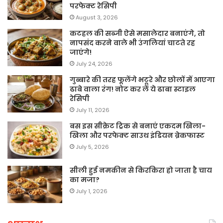
परफेक्ट रेसिपी
August 3, 2026
कटहल की सब्जी ऐसे मसालेदार बनाएंगे, तो
नापसंद करने वाले भी उंगलियां चाटते रह
जाएंगे!
July 24, 2026
गुब्बारे की तरह फूलेंगे भटूरे और छोलों में आएगा
ढाबे वाला रंग! नोट कर लें ये ढाबा स्टाइल
रेसिपी
July 11, 2026
बस इस सीक्रेट ट्रिक से बनाएं एकदम खिला-
खिला और परफेक्ट साउथ इंडियन ब्रेकफास्ट
July 5, 2026
सीली हुई नमकीन से किरकिरा हो जाता है चाय
का मजा?
July 1, 2026