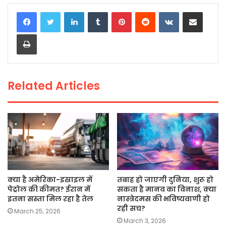
c
itt
a
ai
p
ar
LinkedIn
Tumblr
Pinterest
Reddit
VKontakte
Share via Email
e
er
ts
l
y
e
Print
b
A
Li
o
p
n
o
p
k
Related Articles
k
क्या है अमेरिका-इस्राइल में
तबाह हो जाएगी दुनिया, शुरू हो
पेट्रोल की कीमत? ईरान में
सकता है मानव का विनाश, क्या
इतना सस्ता मिल रहा है तेल
नास्त्रेदमस की भविष्यवाणी हो
रही सच?
March 25, 2026
March 3, 2026