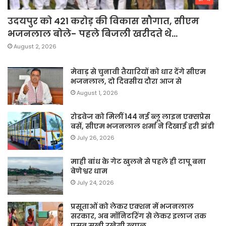
उदयपुर को 421 करोड़ की विकास सौगात, सीएम
भजनलाल बोले- पहले बिजली खरीदते थे…
August 2, 2026
मेवाड़ से चुनावी तैयारियों को धार देंगे सीएम
भजनलाल, दो दिवसीय दौरा आज से
August 1, 2026
रोडवेज को मिलीं 144 नई ब्लू लाइन एक्सप्रेस
बसें, सीएम भजनलाल शर्मा ने दिखाई हरी झंडी
July 26, 2026
माही बांध के गेट खुलने से पहले ही टापू बना
बेणेश्वर धाम
July 24, 2026
प्रसूताओं को लेकर एक्शन में भजनलाल
सरकार, अब मॉनिटरिंग से लेकर इलाज तक
प्रसव सखी रखेगी ख्याल