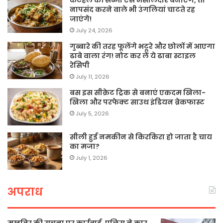
कटहल की सब्जी ऐसे मसालेदार बनाएंगे, तो
नापसंद करने वाले भी उंगलियां चाटते रह
जाएंगे!
July 24, 2026
गुब्बारे की तरह फूलेंगे भटूरे और छोलों में आएगा
ढाबे वाला रंग! नोट कर लें ये ढाबा स्टाइल
रेसिपी
July 11, 2026
बस इस सीक्रेट ट्रिक से बनाएं एकदम खिला-
खिला और परफेक्ट साउथ इंडियन ब्रेकफास्ट
July 5, 2026
सीली हुई नमकीन से किरकिरा हो जाता है चाय
का मजा?
July 1, 2026
अपराध