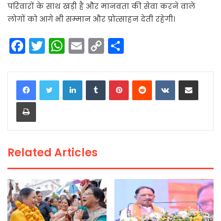
परिवारों के साथ खड़ी है और मानवता की सेवा करने वाले
लोगों को आगे भी सम्मान और प्रोत्साहन देती रहेगी।
F
T
W
E
C
S
a
w
h
m
o
h
c
itt
a
ai
p
ar
LinkedIn
Tumblr
Pinterest
Reddit
VKontakte
Share via Email
e
er
ts
l
y
e
Print
b
A
Li
o
p
n
o
p
k
Related Articles
k