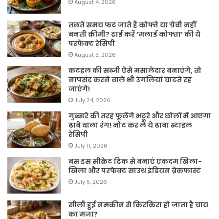
August 4, 2026
तलते समय फट जाते हैं कोफ्ते या ग्रेवी नहीं
बनती क्रीमी? ट्राई करें ‘मलाई कोफ्ता’ की ये
परफेक्ट रेसिपी
August 3, 2026
कटहल की सब्जी ऐसे मसालेदार बनाएंगे, तो
नापसंद करने वाले भी उंगलियां चाटते रह
जाएंगे!
July 24, 2026
गुब्बारे की तरह फूलेंगे भटूरे और छोलों में आएगा
ढाबे वाला रंग! नोट कर लें ये ढाबा स्टाइल
रेसिपी
July 11, 2026
बस इस सीक्रेट ट्रिक से बनाएं एकदम खिला-
खिला और परफेक्ट साउथ इंडियन ब्रेकफास्ट
July 5, 2026
सीली हुई नमकीन से किरकिरा हो जाता है चाय
का मजा?