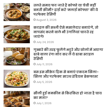
तलते समय फट जाते हैं कोफ्ते या ग्रेवी नहीं
बनती क्रीमी? ट्राई करें ‘मलाई कोफ्ता’ की ये
परफेक्ट रेसिपी
August 3, 2026
कटहल की सब्जी ऐसे मसालेदार बनाएंगे, तो
नापसंद करने वाले भी उंगलियां चाटते रह
जाएंगे!
July 24, 2026
गुब्बारे की तरह फूलेंगे भटूरे और छोलों में आएगा
ढाबे वाला रंग! नोट कर लें ये ढाबा स्टाइल
रेसिपी
July 11, 2026
बस इस सीक्रेट ट्रिक से बनाएं एकदम खिला-
खिला और परफेक्ट साउथ इंडियन ब्रेकफास्ट
July 5, 2026
सीली हुई नमकीन से किरकिरा हो जाता है चाय
का मजा?
July 1, 2026