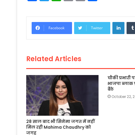
a
w
h
m
o
h
c
itt
a
ai
p
ar
e
er
ts
l
y
e
Linke
Facebook
Twitter
b
A
Li
o
p
n
o
p
k
Related Articles
k
चौकी प्रभारी
भाजपा ब्लाक प
बैठे
October 22, 
28 साल बाद भी सिनेमा जगत में नहीं
मिल रही Mahima Chaudhry को
जगह