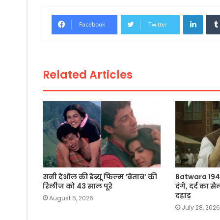
c
itt
a
ai
p
ar
e
er
ts
l
y
e
Linke
Facebook
Twitter
b
A
Li
o
p
n
o
p
k
Related Articles
k
सनी देओल की डेब्यू फिल्म ‘बेताब’ की
Batwara 1947
रिलीज को 43 साल पूरे
दंगे, दर्द का
दहाड़
August 5, 2026
July 28, 2026