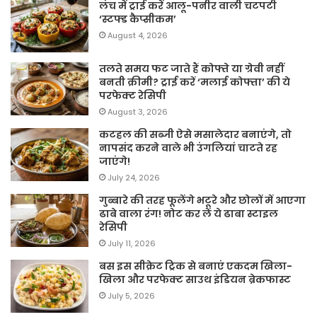
लंच में ट्राई करें आलू-पनीर वाली चटपटी
‘स्टफ्ड कैप्सीकम’
August 4, 2026
तलते समय फट जाते हैं कोफ्ते या ग्रेवी नहीं
बनती क्रीमी? ट्राई करें ‘मलाई कोफ्ता’ की ये
परफेक्ट रेसिपी
August 3, 2026
कटहल की सब्जी ऐसे मसालेदार बनाएंगे, तो
नापसंद करने वाले भी उंगलियां चाटते रह
जाएंगे!
July 24, 2026
गुब्बारे की तरह फूलेंगे भटूरे और छोलों में आएगा
ढाबे वाला रंग! नोट कर लें ये ढाबा स्टाइल
रेसिपी
July 11, 2026
बस इस सीक्रेट ट्रिक से बनाएं एकदम खिला-
खिला और परफेक्ट साउथ इंडियन ब्रेकफास्ट
July 5, 2026