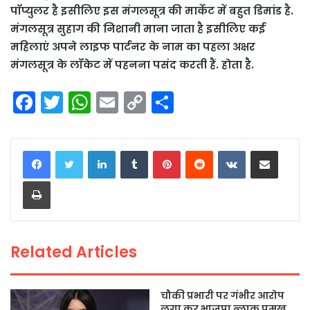
पॉप्युलर है इसीलिए इस मंगलसूत्र की मार्केट में बहुत डिमांड है.
मंगलसूत्र सुहाग की निशानी माना जाता है इसीलिए कई
महिलाएं अपने लाइफ पार्टनर के नाम का पहला अक्षर
मंगलसूत्र के लॉकेट में पहनना पसंद करती हैं. होता है.
F
T
W
E
C
S
a
w
h
m
o
h
c
itt
a
ai
p
ar
LinkedIn
Tumblr
Pinterest
Reddit
VKontakte
Share via Email
e
er
ts
l
y
e
Print
b
A
Li
o
p
n
o
p
k
Related Articles
k
चौकी प्रभारी पर गंभीर आरोप
लगा कर भाजपा ब्लाक प्रमुख