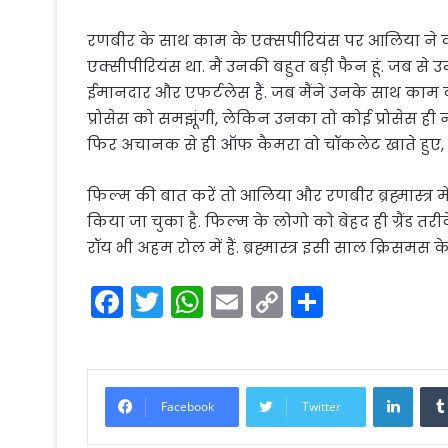
रणबीर के साथ काम के एक्सपीरियंस पर आलिया ने 
एक्सीपीरियंस था. मैं उनकी बहुत बड़ी फैन हूं. जब से उन्ह
ईमानदार और एफर्टलेस हैं. जब मैंने उनके साथ काम कर
प्रोसेस को समझूंगी, लेकिन उनका तो कोई प्रोसेस ही नही
फिर अचानक से ही ऑफ कैमरा वो चॉकलेट खाते हुए, या
फिल्म की बात करें तो आलिया और रणबीर ब्रह्मास्त्र 
किया जा चुका है. फिल्म के लोगो को बेहद ही ग्रैंड त
रॉय भी अहम रोल में हैं. ब्रह्मास्त्र इसी साल क्रिसमस
F
T
W
E
C
S
a
w
h
m
o
h
c
itt
a
ai
p
ar
e
er
ts
l
y
e
Linke
Facebook
Twitter
b
A
Li