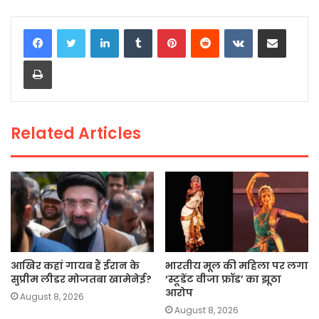
a
w
h
m
o
h
c
itt
a
ai
p
ar
LinkedIn
Tumblr
Pinterest
Reddit
VKontakte
Share via Email
e
er
ts
l
y
e
Print
b
A
Li
o
p
n
o
p
k
Related Articles
k
आखिर कहां गायब हैं ईरान के
भारतीय मूल की महिला पर लगा
सुप्रीम लीडर मोजतबा खामेनेई?
‘स्टूडेंट वीजा फ्रॉड’ का झूठा
आरोप
August 8, 2026
August 8, 2026