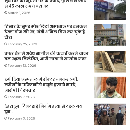
मुखबिर की सूचना पर कार्रवाई, पुलिस ने कार
से 45 लाख रुपये बरामद
March 1, 2026
हिसार के सुपर स्पेशलिटी अस्पताल पर इनकम
टैक्स टीम की रेड, मंत्री अनिल विज कर चुके हैं
दौरा
February 25, 2026
बफर क्षेत्र में अवैध सागौन की कटाई करने वाला
वन रक्षक निलंबित, भारी मात्रा में सागौन जब्त
February 13, 2026
हमीदिया अस्पताल में डॉक्टर बनकर ठगी,
मरीजों के परिजनों से वसूले हजारों रुपये,
आरोपी गिरफ्तार
February 7, 2026
देहरादून: दिनदहाड़े निर्मम हत्या से दहल गया
दून…
February 3, 2026