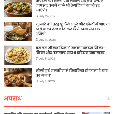
कटहल की सब्जी ऐसे मसालेदार बनाएंगे, तो
नापसंद करने वाले भी उंगलियां चाटते रह
जाएंगे!
July 24, 2026
गुब्बारे की तरह फूलेंगे भटूरे और छोलों में आएगा
ढाबे वाला रंग! नोट कर लें ये ढाबा स्टाइल
रेसिपी
July 11, 2026
बस इस सीक्रेट ट्रिक से बनाएं एकदम खिला-
खिला और परफेक्ट साउथ इंडियन ब्रेकफास्ट
July 5, 2026
सीली हुई नमकीन से किरकिरा हो जाता है चाय
का मजा?
July 1, 2026
अपराध