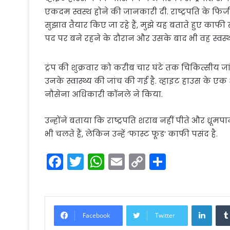
एकदम स्वस्थ होने की जानकारी दी. राष्ट्रपति के फ
सुझाव तैयार किए जा रहे हैं, मुझे यह बताते हुए काफी खु
पद पर बने रहने के दौरान और उसके बाद भी वह स्वस्थ्य 
ट्रंप की शुक्रवार को करीब चार घंटे तक चिकित्सीय जां
उनके स्वास्थ्य की जांच की गई है. व्हाइट हाउस के एक
नौसेना अधिकारी कॉनले ने किया.
उन्होंने बताया कि राष्ट्रपति शराब नहीं पीते और ध्रूम
भी चलते हैं, लेकिन उन्हें ‘फास्ट फूड’ काफी पसंद है.
F
T
W
E
C
S
a
w
h
m
o
h
c
itt
a
ai
p
ar
e
er
ts
l
y
e
Linke
Facebook
Twitter
b
A
Li