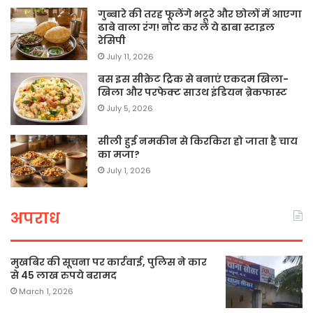
गुब्बारे की तरह फूलेंगे भटूरे और छोलों में आएगा
ढाबे वाला रंग! नोट कर लें ये ढाबा स्टाइल
रेसिपी
July 11, 2026
बस इस सीक्रेट ट्रिक से बनाएं एकदम खिला-
खिला और परफेक्ट साउथ इंडियन ब्रेकफास्ट
July 5, 2026
सीली हुई नमकीन से किरकिरा हो जाता है चाय
का मजा?
July 1, 2026
अपराध
मुखबिर की सूचना पर कार्रवाई, पुलिस ने कार
से 45 लाख रुपये बरामद
March 1, 2026