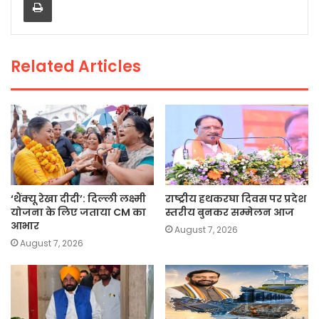
b
A
Li
o
p
n
o
p
k
Related Articles
k
‘थैंक्यू रेखा दीदी’: दिल्ली लक्ष्मी
राष्ट्रीय हथकरघा दिवस पर प्रदेश
योजना के लिए जताया CM का
स्तरीय बुनकर सम्मेलन आज
आभार
August 7, 2026
August 7, 2026