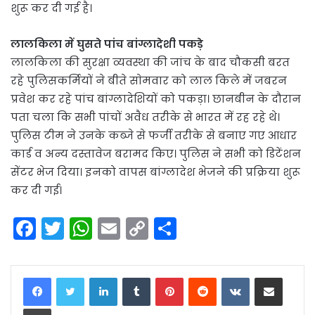
शुरू कर दी गई है।
लालकिला में घुसते पांच बांग्लादेशी पकड़े
लालकिला की सुरक्षा व्यवस्था की जांच के बाद चौकसी बरत
रहे पुलिसकर्मियों ने बीते साेमवार को लाल किले में जबरन
प्रवेश कर रहे पांच बांग्लादेशियों को पकड़ा। छानबीन के दौरान
पता चला कि सभी पांचों अवैध तरीके से भारत में रह रहे थे।
पुलिस टीम ने उनके कब्जे से फर्जी तरीके से बनाए गए आधार
कार्ड व अन्य दस्तावेज बरामद किए। पुलिस ने सभी को डिटेंशन
सेंटर भेज दिया। इनको वापस बांग्लादेश भेजने की प्रक्रिया शुरू
कर दी गई।
F
T
W
E
C
S
a
w
h
m
o
h
c
itt
a
ai
p
ar
LinkedIn
Tumblr
Pinterest
Reddit
VKontakte
Share via Email
e
er
ts
l
y
e
Print