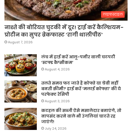
लाइफस्टाइल
नाश्ते की बोरियत चुटकी में दूर! ट्राई करें कैल्शियम-
प्रोटीन का सुपर ब्रेकफास्ट ‘रागी थालीपीठ’
August 7, 2026
लंच में ट्राई करें आलू-पनीर वाली चटपटी
‘स्टफ्ड कैप्सीकम’
August 4, 2026
तलते समय फट जाते हैं कोफ्ते या ग्रेवी नहीं
बनती क्रीमी? ट्राई करें ‘मलाई कोफ्ता’ की ये
परफेक्ट रेसिपी
August 3, 2026
कटहल की सब्जी ऐसे मसालेदार बनाएंगे, तो
नापसंद करने वाले भी उंगलियां चाटते रह
जाएंगे!
July 24, 2026