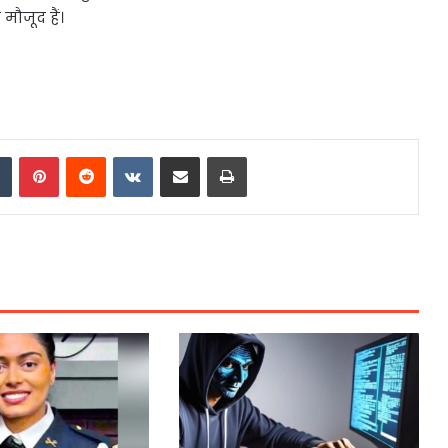
मौजूद हैं।
dIn
Tumblr
Pinterest
Reddit
VKontakte
Share via Email
Print