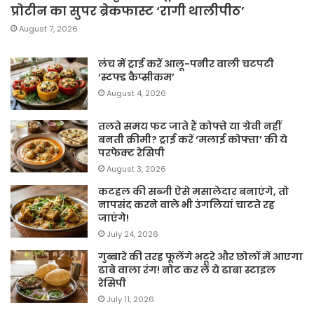
प्रोटीन का सुपर ब्रेकफास्ट ‘रागी थालीपीठ’
August 7, 2026
लंच में ट्राई करें आलू-पनीर वाली चटपटी
‘स्टफ्ड कैप्सीकम’
August 4, 2026
तलते समय फट जाते हैं कोफ्ते या ग्रेवी नहीं
बनती क्रीमी? ट्राई करें ‘मलाई कोफ्ता’ की ये
परफेक्ट रेसिपी
August 3, 2026
कटहल की सब्जी ऐसे मसालेदार बनाएंगे, तो
नापसंद करने वाले भी उंगलियां चाटते रह
जाएंगे!
July 24, 2026
गुब्बारे की तरह फूलेंगे भटूरे और छोलों में आएगा
ढाबे वाला रंग! नोट कर लें ये ढाबा स्टाइल
रेसिपी
July 11, 2026