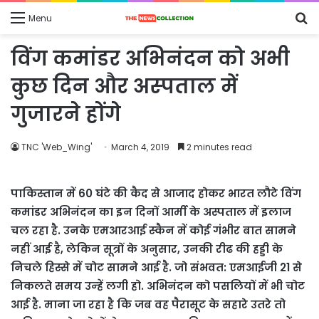
S
Menu
fo
विंग कमांडर अभ‍िनंदन को अभी
कुछ दिन और अस्‍पताल में
गुजारने होंगे
TNC 'Web_Wing'
March 4, 2019
2 minutes read
पाकिस्‍तान में 60 घंटे की कैद से आजाद होकर भारत लौटे विंग
कमांडर अभिनंदन का इन दिनों आर्मी के अस्‍पताल में इलाज
चल रहा है. उनके एमआरआई स्‍कैन में कोई गंभीर बात सामने
नहीं आई है, लेकिन सूत्रों के अनुसार, उनकी रीढ की हड्डी के
निचले हिस्‍से में चोट सामने आई है. जो संभवत: एमआईजी 21 से
निकलते समय उन्‍हें लगी हो. अभिनंदन को पसलियों में भी चोट
आई है. माना जा रहा है कि जब वह पैरासूट के सहारे उतरे तो