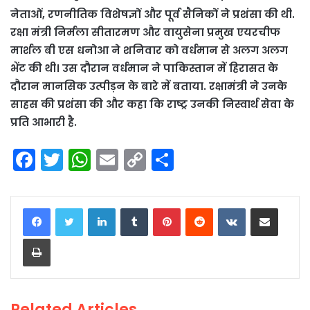
नेताओं, रणनीतिक विशेषज्ञों और पूर्व सैनिकों ने प्रशंसा की थी.
रक्षा मंत्री निर्मला सीतारमण और वायुसेना प्रमुख एयरचीफ
मार्शल बी एस धनोआ ने शनिवार को वर्धमान से अलग अलग
भेंट की थी। उस दौरान वर्धमान ने पाकिस्तान में हिरासत के
दौरान मानसिक उत्पीड़न के बारे में बताया. रक्षामंत्री ने उनके
साहस की प्रशंसा की और कहा कि राष्ट्र उनकी निस्वार्थ सेवा के
प्रति आभारी है.
F
T
W
E
C
S
a
w
h
m
o
h
c
itt
a
ai
p
ar
LinkedIn
Tumblr
Pinterest
Reddit
VKontakte
Share via Email
e
er
ts
l
y
e
Print
b
A
Li
o
p
n
o
p
k
Related Articles