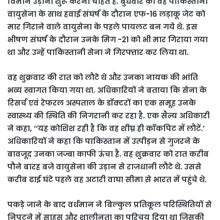
विमान उड़ाना शुरू करना चाहते हैं. बुधवार को वह पाकिस्तानी
वायुसेना के साथ हवाई संघर्ष के दौरान एफ-16 लड़ाकू जेट को
मार गिराने वाले वायुसेना के पहले पायलट बन गये थे. इस
भीषण संघर्ष के दौरान उनके मिग -21 को भी मार गिराया गया
था और उन्हें पाकिस्तानी सेना ने गिरफ्तार कर लिया था.
वह शुक्रवार की रात को लौटे थे और उनका नायक की भांति
भव्य स्वागत किया गया था. अधिकारियों ने बताया कि सेना के
रिसर्च एवं रेफरल अस्पताल के डॉक्टरों का एक समूह उनके
स्वास्थ्य की स्थिति की निगरानी कर रहा है. एक सैन्य अधिकारी
ने कहा, ‘‘यह कोशिश रही है कि वह शीघ्र ही कॉकपिट में लौटें.’
अधिकारियों ने कहा कि पाकिस्तान में उत्पीड़न से गुजरने के
बावजूद उनका जज्बा काफी ऊंचा है. वह शुक्रवार को रात करीब
पौने बारह बजे वायुसेना की उड़ान से राजधानी लौटे थे. उससे
करीब ढाई घंटे पहले वह अटारी वाघा सीमा से भारत में पहुंचे थे.
पकड़े जाने के बाद वर्धमान ने बिल्कुल प्रतिकूल परिस्थितियों से
निपटने में साहस और शालीनता का परिचय दिया था जिसकी