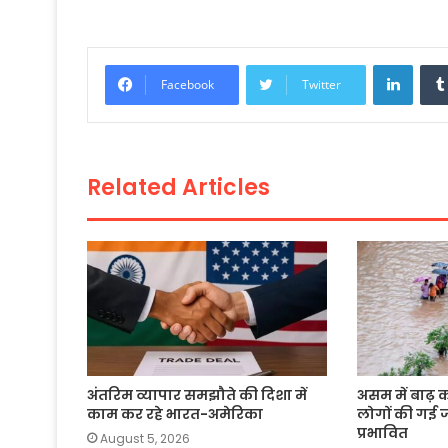
a
w
h
m
o
h
c
itt
a
ai
p
ar
e
er
ts
l
y
e
Linke
Facebook
Twitter
b
A
Li
o
p
n
o
p
k
Related Articles
k
अंतरिम व्यापार समझौते की दिशा में
असम में बाढ़ 
काम कर रहे भारत-अमेरिका
लोगों की गई 
प्रभावित
August 5, 2026