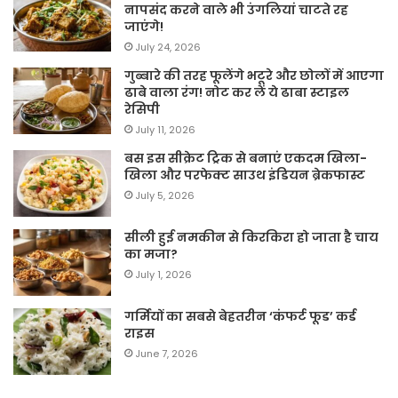
नापसंद करने वाले भी उंगलियां चाटते रह
जाएंगे!
July 24, 2026
गुब्बारे की तरह फूलेंगे भटूरे और छोलों में आएगा
ढाबे वाला रंग! नोट कर लें ये ढाबा स्टाइल
रेसिपी
July 11, 2026
बस इस सीक्रेट ट्रिक से बनाएं एकदम खिला-
खिला और परफेक्ट साउथ इंडियन ब्रेकफास्ट
July 5, 2026
सीली हुई नमकीन से किरकिरा हो जाता है चाय
का मजा?
July 1, 2026
गर्मियों का सबसे बेहतरीन ‘कंफर्ट फूड’ कर्ड
राइस
June 7, 2026