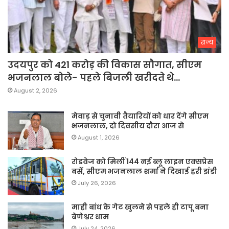
राज्य
उदयपुर को 421 करोड़ की विकास सौगात, सीएम
भजनलाल बोले- पहले बिजली खरीदते थे…
August 2, 2026
मेवाड़ से चुनावी तैयारियों को धार देंगे सीएम
भजनलाल, दो दिवसीय दौरा आज से
August 1, 2026
रोडवेज को मिलीं 144 नई ब्लू लाइन एक्सप्रेस
बसें, सीएम भजनलाल शर्मा ने दिखाई हरी झंडी
July 26, 2026
माही बांध के गेट खुलने से पहले ही टापू बना
बेणेश्वर धाम
July 24, 2026