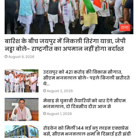
राज्य
बारिश के बीच जयपुर में निकली तिरंगा यात्रा, जेपी
नड्डा बोले- राष्ट्रगीत का अपमान नहीं होगा बर्दाश्त
August 9, 2026
उदयपुर को 421 करोड़ की विकास सौगात,
सीएम भजनलाल बोले- पहले बिजली खरीदते
थे…
August 2, 2026
मेवाड़ से चुनावी तैयारियों को धार देंगे सीएम
भजनलाल, दो दिवसीय दौरा आज से
August 1, 2026
रोडवेज को मिलीं 144 नई ब्लू लाइन एक्सप्रेस
बसें, सीएम भजनलाल शर्मा ने दिखाई हरी झंडी