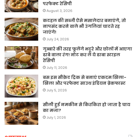
परफेक्ट रेसिपी
August 3, 2026
कटहल की सब्जी ऐसे मसालेदार बनाएंगे, तो
नापसंद करने वाले भी उंगलियां चाटते रह
जाएंगे!
July 24, 2026
गुब्बारे की तरह फूलेंगे भटूरे और छोलों में आएगा
ढाबे वाला रंग! नोट कर लें ये ढाबा स्टाइल
रेसिपी
July 11, 2026
बस इस सीक्रेट ट्रिक से बनाएं एकदम खिला-
खिला और परफेक्ट साउथ इंडियन ब्रेकफास्ट
July 5, 2026
सीली हुई नमकीन से किरकिरा हो जाता है चाय
का मजा?
July 1, 2026