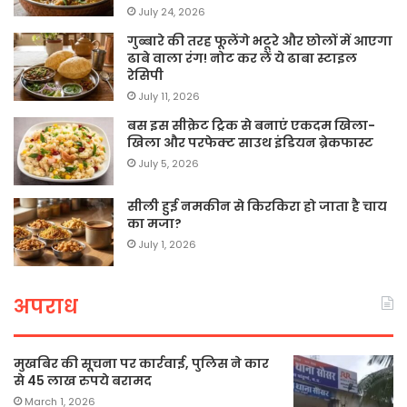
July 24, 2026
गुब्बारे की तरह फूलेंगे भटूरे और छोलों में आएगा
ढाबे वाला रंग! नोट कर लें ये ढाबा स्टाइल
रेसिपी
July 11, 2026
बस इस सीक्रेट ट्रिक से बनाएं एकदम खिला-
खिला और परफेक्ट साउथ इंडियन ब्रेकफास्ट
July 5, 2026
सीली हुई नमकीन से किरकिरा हो जाता है चाय
का मजा?
July 1, 2026
अपराध
मुखबिर की सूचना पर कार्रवाई, पुलिस ने कार
से 45 लाख रुपये बरामद
March 1, 2026