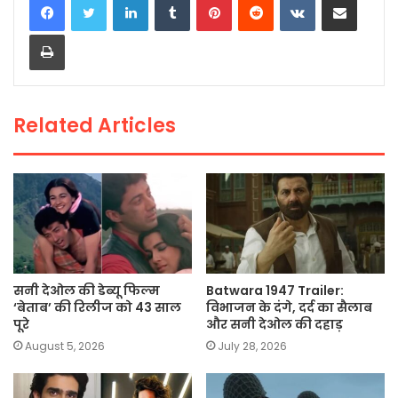
e
er
ts
l
y
e
Print
b
A
Li
o
p
n
o
p
k
Related Articles
k
सनी देओल की डेब्यू फिल्म
Batwara 1947 Trailer:
‘बेताब’ की रिलीज को 43 साल
विभाजन के दंगे, दर्द का सैलाब
पूरे
और सनी देओल की दहाड़
August 5, 2026
July 28, 2026