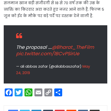
सलमान खान बड़ी संजीदगी से 18 से 70 वर्ष तक की उम्र के
व्यक्ति का किरदार अदा करते हुए नज़र आने वाले हैं. फिल्म 5
जून को ईद के मौके पर बड़े पर्दे पर दस्तक देने वाली है.
The proposal ….
@Bharat_TheFilm
pic.twitter.com/1BCvPSirUe
— ali abbas zafar (@aliabbaszafar)
May
24, 2019
F
T
W
E
C
S
a
w
h
m
o
h
c
itt
a
ai
p
ar
LinkedIn
Tumblr
Pinterest
Reddit
VKontakte
Share via Email