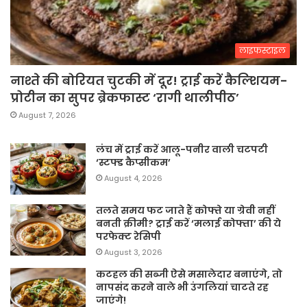
लाइफस्टाइल
नाश्ते की बोरियत चुटकी में दूर! ट्राई करें कैल्शियम-
प्रोटीन का सुपर ब्रेकफास्ट ‘रागी थालीपीठ’
August 7, 2026
लंच में ट्राई करें आलू-पनीर वाली चटपटी
‘स्टफ्ड कैप्सीकम’
August 4, 2026
तलते समय फट जाते हैं कोफ्ते या ग्रेवी नहीं
बनती क्रीमी? ट्राई करें ‘मलाई कोफ्ता’ की ये
परफेक्ट रेसिपी
August 3, 2026
कटहल की सब्जी ऐसे मसालेदार बनाएंगे, तो
नापसंद करने वाले भी उंगलियां चाटते रह
जाएंगे!