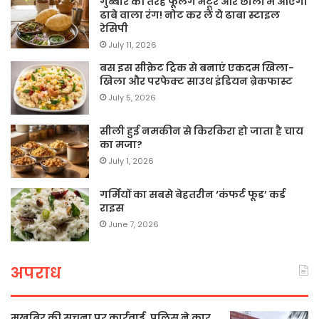
गुब्बारे की तरह फूलेंगे भटूरे और छोलों में आएगा
ढाबे वाला रंग! नोट कर लें ये ढाबा स्टाइल
रेसिपी
July 11, 2026
बस इस सीक्रेट ट्रिक से बनाएं एकदम खिला-
खिला और परफेक्ट साउथ इंडियन ब्रेकफास्ट
July 5, 2026
सीली हुई नमकीन से किरकिरा हो जाता है चाय
का मजा?
July 1, 2026
गर्मियों का सबसे बेहतरीन ‘कंफर्ट फूड’ कर्ड
राइस
June 7, 2026
अपराध
मुखबिर की सूचना पर कार्रवाई, पुलिस ने कार