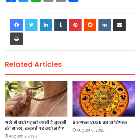
a
w
h
m
o
h
c
itt
a
ai
p
ar
LinkedIn
Tumblr
Pinterest
Reddit
VKontakte
Share via Email
e
er
ts
l
y
e
Print
b
A
Li
o
p
n
o
p
k
Related Articles
k
गले में क्यों पहनी जाती है तुलसी
6 अगस्त 2026 का राशिफल
की माला, कलाई पर क्यों नहीं?
August 6, 2026
August 6, 2026