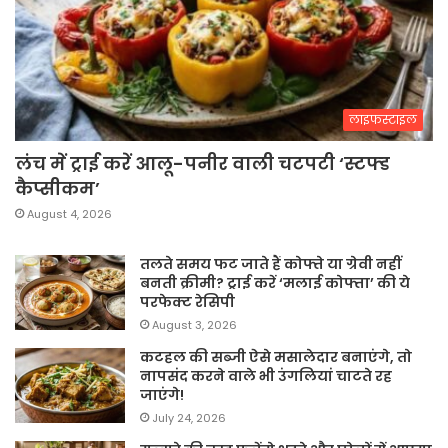
लाइफस्टाइल
लंच में ट्राई करें आलू-पनीर वाली चटपटी ‘स्टफ्ड
कैप्सीकम’
August 4, 2026
तलते समय फट जाते हैं कोफ्ते या ग्रेवी नहीं
बनती क्रीमी? ट्राई करें ‘मलाई कोफ्ता’ की ये
परफेक्ट रेसिपी
August 3, 2026
कटहल की सब्जी ऐसे मसालेदार बनाएंगे, तो
नापसंद करने वाले भी उंगलियां चाटते रह
जाएंगे!
July 24, 2026