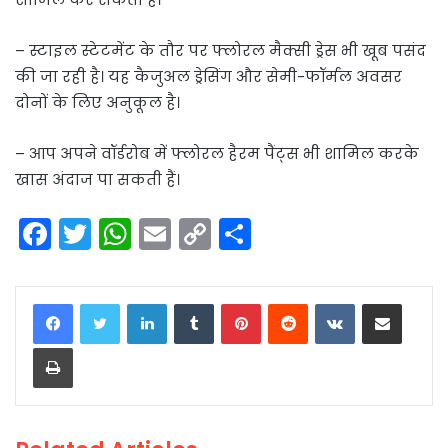
– स्टाइल स्टेटमेंट के तौर पर फ्लोरल मैक्सी ड्रेस भी खूब पसंद
की जा रही है। यह कैजुअल ड्रेसिंग और सेमी-फॉर्मल अवसर
दोनों के लिए अनुकूल है।
– आप अपने वॉर्डरोब में फ्लोरल हैरम पैंट्स भी शामिल करके
खास अंदाज पा सकती हैं।
F
T
W
E
C
S
a
w
h
m
o
h
c
itt
a
ai
p
ar
LinkedIn
Tumblr
Pinterest
Reddit
VKontakte
Share via Email
e
er
ts
l
y
e
Print
b
A
Li
o
p
n
o
p
k