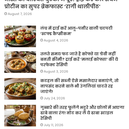
प्रोटीन का सुपर ब्रेकफास्ट ‘रागी थालीपीठ’
August 7, 2026
लंच में ट्राई करें आलू-पनीर वाली चटपटी
‘स्टफ्ड कैप्सीकम’
August 4, 2026
तलते समय फट जाते हैं कोफ्ते या ग्रेवी नहीं
बनती क्रीमी? ट्राई करें ‘मलाई कोफ्ता’ की ये
परफेक्ट रेसिपी
August 3, 2026
कटहल की सब्जी ऐसे मसालेदार बनाएंगे, तो
नापसंद करने वाले भी उंगलियां चाटते रह
जाएंगे!
July 24, 2026
गुब्बारे की तरह फूलेंगे भटूरे और छोलों में आएगा
ढाबे वाला रंग! नोट कर लें ये ढाबा स्टाइल
रेसिपी
July 11, 2026