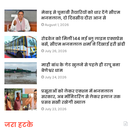
मेवाड़ से चुनावी तैयारियों को धार देंगे सीएम
भजनलाल, दो दिवसीय दौरा आज से
August 1, 2026
रोडवेज को मिलीं 144 नई ब्लू लाइन एक्सप्रेस
बसें, सीएम भजनलाल शर्मा ने दिखाई हरी झंडी
July 26, 2026
माही बांध के गेट खुलने से पहले ही टापू बना
बेणेश्वर धाम
July 24, 2026
प्रसूताओं को लेकर एक्शन में भजनलाल
सरकार, अब मॉनिटरिंग से लेकर इलाज तक
प्रसव सखी रखेगी ख्याल
July 23, 2026
जरा हटके