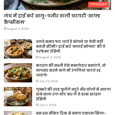
लाइफस्टाइल
लंच में ट्राई करें आलू-पनीर वाली चटपटी ‘स्टफ्ड
कैप्सीकम’
August 4, 2026
तलते समय फट जाते हैं कोफ्ते या ग्रेवी नहीं
बनती क्रीमी? ट्राई करें ‘मलाई कोफ्ता’ की ये
परफेक्ट रेसिपी
August 3, 2026
कटहल की सब्जी ऐसे मसालेदार बनाएंगे, तो
नापसंद करने वाले भी उंगलियां चाटते रह
जाएंगे!
July 24, 2026
गुब्बारे की तरह फूलेंगे भटूरे और छोलों में आएगा
ढाबे वाला रंग! नोट कर लें ये ढाबा स्टाइल
रेसिपी
July 11, 2026
बस इस सीक्रेट ट्रिक से बनाएं एकदम खिला-