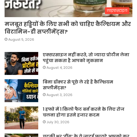
लाइफस्टाइल
मजबूत हड्डियों के लिए सभी को चाहिए कैल्शियम और
विटामिन-डी सप्लीमेंट्स?
August 5, 2026
एक्सरसाइज नहीं करते, तो ज्यादा प्रोटीन लेना
पहुंचा सकता है आपको नुकसान
August 4, 2026
बिना डॉक्टर से पूछे ले रहे हैं कैल्शियम
सप्लीमेंट्स?
August 3, 2026
1 हफ्ते में 1 किलो फैट बर्न करने के लिए रोज
चलना होगा इतने हजार कदम
July 30, 2026
चुटकी भर ‘हींग’ के ये जादुई फायदे आपको कर