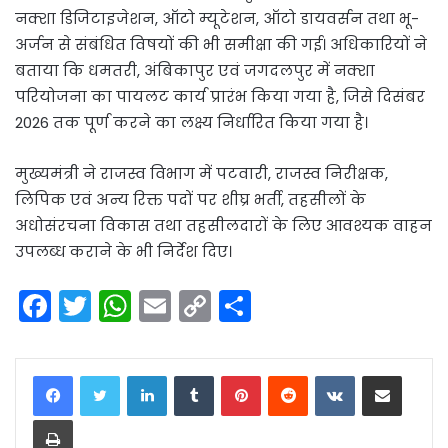
नक्शा डिजिटाइजेशन, ऑटो म्यूटेशन, ऑटो डायवर्सन तथा भू-
अर्जन से संबंधित विषयों की भी समीक्षा की गई। अधिकारियों ने
बताया कि धमतरी, अंबिकापुर एवं जगदलपुर में नक्शा
परियोजना का पायलट कार्य प्रारंभ किया गया है, जिसे दिसंबर
2026 तक पूर्ण करने का लक्ष्य निर्धारित किया गया है।
मुख्यमंत्री ने राजस्व विभाग में पटवारी, राजस्व निरीक्षक,
लिपिक एवं अन्य रिक्त पदों पर शीघ्र भर्ती, तहसीलों के
अधोसंरचना विकास तथा तहसीलदारों के लिए आवश्यक वाहन
उपलब्ध कराने के भी निर्देश दिए।
F
T
W
E
C
S
a
w
h
m
o
h
c
itt
a
ai
p
ar
LinkedIn
Tumblr
Pinterest
Reddit
VKontakte
Share via Email
e
er
ts
l
y
e
Print
b
A
Li