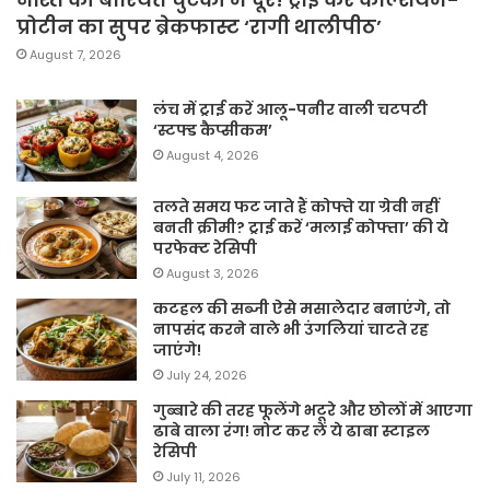
प्रोटीन का सुपर ब्रेकफास्ट ‘रागी थालीपीठ’
August 7, 2026
लंच में ट्राई करें आलू-पनीर वाली चटपटी
‘स्टफ्ड कैप्सीकम’
August 4, 2026
तलते समय फट जाते हैं कोफ्ते या ग्रेवी नहीं
बनती क्रीमी? ट्राई करें ‘मलाई कोफ्ता’ की ये
परफेक्ट रेसिपी
August 3, 2026
कटहल की सब्जी ऐसे मसालेदार बनाएंगे, तो
नापसंद करने वाले भी उंगलियां चाटते रह
जाएंगे!
July 24, 2026
गुब्बारे की तरह फूलेंगे भटूरे और छोलों में आएगा
ढाबे वाला रंग! नोट कर लें ये ढाबा स्टाइल
रेसिपी
July 11, 2026