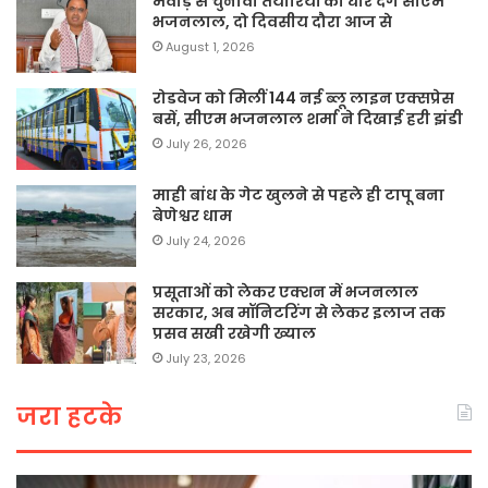
मेवाड़ से चुनावी तैयारियों को धार देंगे सीएम
भजनलाल, दो दिवसीय दौरा आज से
August 1, 2026
रोडवेज को मिलीं 144 नई ब्लू लाइन एक्सप्रेस
बसें, सीएम भजनलाल शर्मा ने दिखाई हरी झंडी
July 26, 2026
माही बांध के गेट खुलने से पहले ही टापू बना
बेणेश्वर धाम
July 24, 2026
प्रसूताओं को लेकर एक्शन में भजनलाल
सरकार, अब मॉनिटरिंग से लेकर इलाज तक
प्रसव सखी रखेगी ख्याल
July 23, 2026
जरा हटके