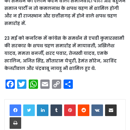
को समर्थन का ऐलान करने वाली समाजवादी पार्टी और बहुजन
समाज पार्टी न तो कमलनाथ के शपथ ग्रहण में शामिल होगी
और न ही राजस्थान और छत्तीसगढ़ में होने वाले शपथ ग्रहण
समारोह में.
23 मई को कर्नाटक में कांग्रेस के समर्थन से एचडी कुमारस्वामी
की सरकार के शपथ ग्रहण समारोह में मायावती, अखिलेश
यादव, ममता बनर्जी, शरद पवार, तेजस्वी यादव, एमके
स्टालिन, अजित सिंह, सीताराम येचुरी, हेमंत सोरेन, अरविंद
केजरीवाल और चंद्रबाबू नायडू भी शामिल हुए थे.
F
T
W
E
C
S
a
w
h
m
o
h
c
itt
a
ai
p
ar
LinkedIn
Tumblr
Pinterest
Reddit
VKontakte
Share via Email
e
er
ts
l
y
e
Print
b
A
Li