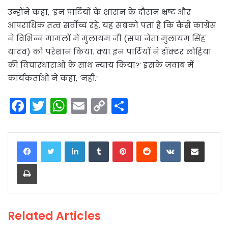
उन्होंने कहा, ‘इन पार्टियों के शासन के दौरान भ्रष्ट और
आपराधिक तत्व सर्वोच्च रहे. यह सबको पता है कि कैसे कांग्रेस
ने विभिन्न मामलों में मुलायम जी (सपा नेता मुलायम सिंह
यादव) को परेशान किया. क्या इन पार्टियों ने डॉक्टर लोहिया
की विचारधाराओं के साथ न्याय किया?’ इसके जवाब में
कार्यकर्ताओं ने कहा, ‘नहीं.’
F
T
W
E
C
S
a
w
h
m
o
h
c
itt
a
ai
p
ar
LinkedIn
Tumblr
Pinterest
Reddit
VKontakte
Share via Email
e
er
ts
l
y
e
Print
b
A
Li
o
p
n
o
p
k
Related Articles
k