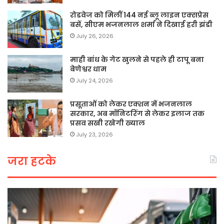
रोडवेज को मिलीं 144 नई ब्लू लाइन एक्सप्रेस
बसें, सीएम भजनलाल शर्मा ने दिखाई हरी झंडी
July 26, 2026
माही बांध के गेट खुलने से पहले ही टापू बना
बेणेश्वर धाम
July 24, 2026
प्रसूताओं को लेकर एक्शन में भजनलाल
सरकार, अब मॉनिटरिंग से लेकर इलाज तक
प्रसव सखी रखेगी ख्याल
July 23, 2026
जरा हटके