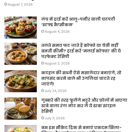
August 7, 2026
लंच में ट्राई करें आलू-पनीर वाली चटपटी
‘स्टफ्ड कैप्सीकम’
August 4, 2026
तलते समय फट जाते हैं कोफ्ते या ग्रेवी नहीं
बनती क्रीमी? ट्राई करें ‘मलाई कोफ्ता’ की ये
परफेक्ट रेसिपी
August 3, 2026
कटहल की सब्जी ऐसे मसालेदार बनाएंगे, तो
नापसंद करने वाले भी उंगलियां चाटते रह
जाएंगे!
July 24, 2026
गुब्बारे की तरह फूलेंगे भटूरे और छोलों में आएगा
ढाबे वाला रंग! नोट कर लें ये ढाबा स्टाइल
रेसिपी
July 11, 2026
बस इस सीक्रेट ट्रिक से बनाएं एकदम खिला-