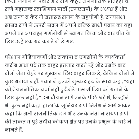
किसी जमाने में पवार और राणे कट्टर राजनीतिक प्रतिद्वंद्वी थे.
राणे महाराष्ट्र स्वाभिमान पार्टी (एमएसपी) के अध्यक्ष हैं और
अब राज्य व केंद्र में सत्तारूढ़ राजग के सहयोगी हैं. राज्यसभा
सांसद राणे ने ऊपरी सदन में अपने वरिष्ठ साथी पवार का यहां
अपने घर अपराह्न् गर्मजोशी से स्वागत किया और बातचीत के
लिए उन्हें एक बंद कमरे में ले गए.
परेशान मीडियाकर्मी और राकांपा व एमसीपी के कार्यकर्ता
करीब आधा घंटे तक बाहर इंतजार करते रहे और उसके बाद
दोनों नेता चेहरे पर मुस्कान लिए बाहर निकले, लेकिन दोनों ने
कुछ बताया नहीं. पवार ने हल्की मुस्कराहट के साथ कहा, “यहां
कोई राजनीतिक चर्चा नहीं हुई..मेरे पास मीडिया को बताने के
लिए कुछ नहीं है.” इस दौरान राणे उनके पीछे खड़े थे, जिन्होंने
भी कुछ नहीं कहा. हालांकि जूनियर राणे नितेश ने आगे आकर
कहा कि सभी राजनीतिक दल और उनके नेता नारायण राणे
की ताकत व पूरे तटीय कोकण क्षेत्र पर उनके प्रभुत्व के बारे में
जानते हैं.