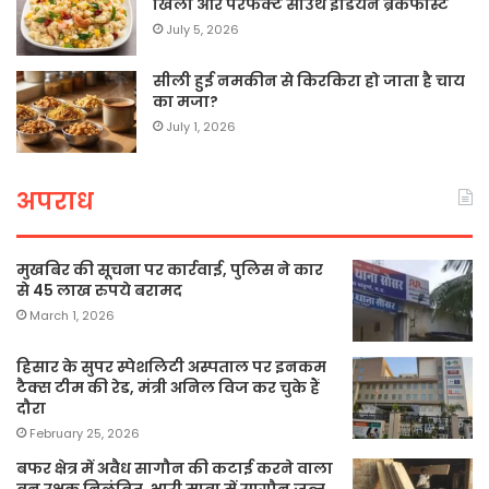
खिला और परफेक्ट साउथ इंडियन ब्रेकफास्ट
July 5, 2026
सीली हुई नमकीन से किरकिरा हो जाता है चाय
का मजा?
July 1, 2026
अपराध
मुखबिर की सूचना पर कार्रवाई, पुलिस ने कार
से 45 लाख रुपये बरामद
March 1, 2026
हिसार के सुपर स्पेशलिटी अस्पताल पर इनकम
टैक्स टीम की रेड, मंत्री अनिल विज कर चुके हैं
दौरा
February 25, 2026
बफर क्षेत्र में अवैध सागौन की कटाई करने वाला