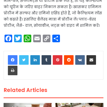
नॉन-वेज, सप्लीमेंट्स या प्रोटीन शेक लेते हैं, तो यह कैल्शियम
को यूरिन के जरिए बाहर निकाल सकता है। खासकर एनिमल
प्रोटीन में सल्फर और एमिनो एसिड होते हैं, जो कैल्शियम लॉस
को बढ़ाते हैं। इसलिए बैलेंस्ड मात्रा में प्रोटीन लें। प्लांट-बेस्ड
प्रोटीन, जैसे- दाल, सोयाबीन, नट्स को डाइट में शामिल करें।
F
T
W
E
C
S
a
w
h
m
o
h
c
itt
a
ai
p
ar
LinkedIn
Tumblr
Pinterest
Reddit
VKontakte
Share via Email
e
er
ts
l
y
e
Print
b
A
Li
o
p
n
o
p
k
Related Articles
k