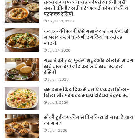
तलते समय फट जाते हैं कोफ्ते या ग्रेवी नहीं
बनती क्रीमी? ट्राई करें ‘मलाई कोफ्ता’ की ये
परफेक्ट रेसिपी
August 3, 2026
कटहल की सब्जी ऐसे मसालेदार बनाएंगे, तो
नापसंद करने वाले भी उंगलियां चाटते रह
जाएंगे!
July 24, 2026
गुब्बारे की तरह फूलेंगे भटूरे और छोलों में आएगा
ढाबे वाला रंग! नोट कर लें ये ढाबा स्टाइल
रेसिपी
July 11, 2026
बस इस सीक्रेट ट्रिक से बनाएं एकदम खिला-
खिला और परफेक्ट साउथ इंडियन ब्रेकफास्ट
July 5, 2026
सीली हुई नमकीन से किरकिरा हो जाता है चाय
का मजा?
July 1, 2026