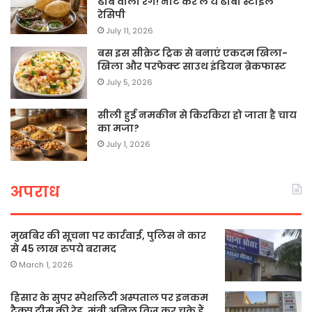
ढाबे वाला रंग! नोट कर लें ये ढाबा स्टाइल
रेसिपी
July 11, 2026
बस इस सीक्रेट ट्रिक से बनाएं एकदम खिला-
खिला और परफेक्ट साउथ इंडियन ब्रेकफास्ट
July 5, 2026
सीली हुई नमकीन से किरकिरा हो जाता है चाय
का मजा?
July 1, 2026
अपराध
मुखबिर की सूचना पर कार्रवाई, पुलिस ने कार
से 45 लाख रुपये बरामद
March 1, 2026
हिसार के सुपर स्पेशलिटी अस्पताल पर इनकम
टैक्स टीम की रेड, मंत्री अनिल विज कर चुके हैं