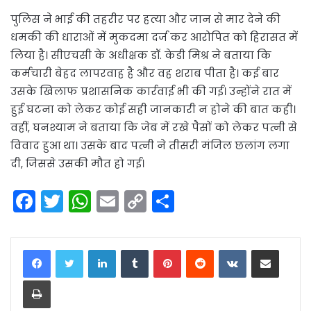
पुलिस ने भाई की तहरीर पर हत्या और जान से मार देने की
धमकी की धाराओं में मुकदमा दर्ज कर आरोपित को हिरासत में
लिया है। सीएचसी के अधीक्षक डॉ. केडी मिश्र ने बताया कि
कर्मचारी बेहद लापरवाह है और वह शराब पीता है। कई बार
उसके खिलाफ प्रशासनिक कार्रवाई भी की गई। उन्होंने रात में
हुई घटना को लेकर कोई सही जानकारी न होने की बात कही।
वहीं, घनश्याम ने बताया कि जेब में रखे पैसों को लेकर पत्नी से
विवाद हुआ था। उसके बाद पत्नी ने तीसरी मंजिल छलांग लगा
दी, जिससे उसकी मौत हो गई।
F
T
W
E
C
S
a
w
h
m
o
h
c
itt
a
ai
p
ar
LinkedIn
Tumblr
Pinterest
Reddit
VKontakte
Share via Email
e
er
ts
l
y
e
Print
b
A
Li