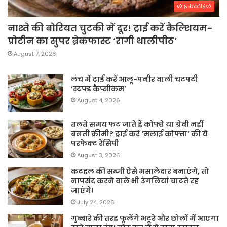
लाइफस्टाइल
नाश्ते की बोरियत चुटकी में दूर! ट्राई करें कैल्शियम-
प्रोटीन का सुपर ब्रेकफास्ट ‘रागी थालीपीठ’
August 7, 2026
लंच में ट्राई करें आलू-पनीर वाली चटपटी
‘स्टफ्ड कैप्सीकम’
August 4, 2026
तलते समय फट जाते हैं कोफ्ते या ग्रेवी नहीं
बनती क्रीमी? ट्राई करें ‘मलाई कोफ्ता’ की ये
परफेक्ट रेसिपी
August 3, 2026
कटहल की सब्जी ऐसे मसालेदार बनाएंगे, तो
नापसंद करने वाले भी उंगलियां चाटते रह
जाएंगे!
July 24, 2026
गुब्बारे की तरह फूलेंगे भटूरे और छोलों में आएगा