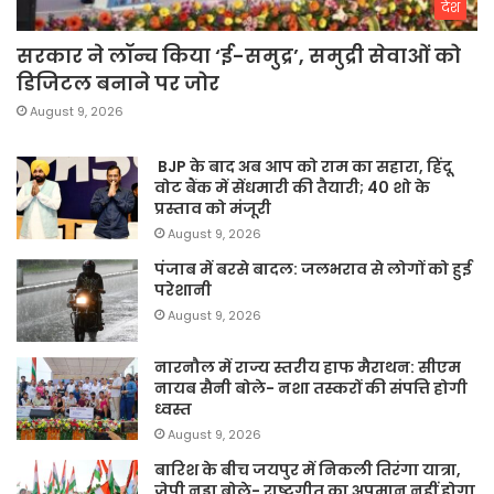
देश
सरकार ने लॉन्च किया ‘ई-समुद्र’, समुद्री सेवाओं को
डिजिटल बनाने पर जोर
August 9, 2026
BJP के बाद अब आप को राम का सहारा, हिंदू
वोट बैंक में सेंधमारी की तैयारी; 40 शो के
प्रस्ताव को मंजूरी
August 9, 2026
पंजाब में बरसे बादल: जलभराव से लोगों को हुई
परेशानी
August 9, 2026
नारनौल में राज्य स्तरीय हाफ मैराथन: सीएम
नायब सैनी बोले- नशा तस्करों की संपत्ति होगी
ध्वस्त
August 9, 2026
बारिश के बीच जयपुर में निकली तिरंगा यात्रा,
जेपी नड्डा बोले- राष्ट्रगीत का अपमान नहीं होगा