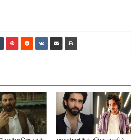
dIn
Tumblr
Pinterest
Reddit
VKontakte
Share via Email
Print