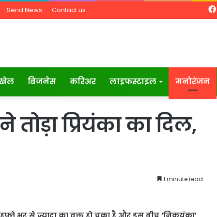
Send News
Contact us
खेल
बिजनेस
करिअर
लाइफस्टाइल
मनोरंजन
े तोड़ा प्रियंका का दिल,
1 minute read
हफ्ते भर से ज्यादा का वक्त हो चुका है और इस बीच ‘निकयंका’