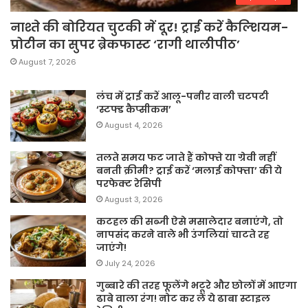
नाश्ते की बोरियत चुटकी में दूर! ट्राई करें कैल्शियम-
प्रोटीन का सुपर ब्रेकफास्ट ‘रागी थालीपीठ’
August 7, 2026
लंच में ट्राई करें आलू-पनीर वाली चटपटी
‘स्टफ्ड कैप्सीकम’
August 4, 2026
तलते समय फट जाते हैं कोफ्ते या ग्रेवी नहीं
बनती क्रीमी? ट्राई करें ‘मलाई कोफ्ता’ की ये
परफेक्ट रेसिपी
August 3, 2026
कटहल की सब्जी ऐसे मसालेदार बनाएंगे, तो
नापसंद करने वाले भी उंगलियां चाटते रह
जाएंगे!
July 24, 2026
गुब्बारे की तरह फूलेंगे भटूरे और छोलों में आएगा
ढाबे वाला रंग! नोट कर लें ये ढाबा स्टाइल