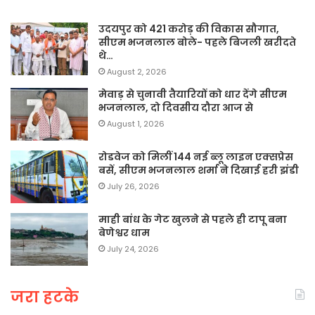
उदयपुर को 421 करोड़ की विकास सौगात,
सीएम भजनलाल बोले- पहले बिजली खरीदते
थे…
August 2, 2026
मेवाड़ से चुनावी तैयारियों को धार देंगे सीएम
भजनलाल, दो दिवसीय दौरा आज से
August 1, 2026
रोडवेज को मिलीं 144 नई ब्लू लाइन एक्सप्रेस
बसें, सीएम भजनलाल शर्मा ने दिखाई हरी झंडी
July 26, 2026
माही बांध के गेट खुलने से पहले ही टापू बना
बेणेश्वर धाम
July 24, 2026
जरा हटके