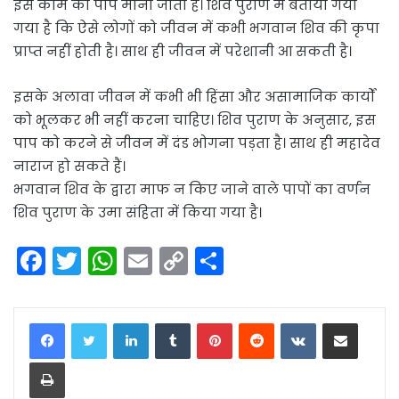
इस काम को पाप माना जाता है। शिव पुराण में बताया गया
गया है कि ऐसे लोगों को जीवन में कभी भगवान शिव की कृपा
प्राप्त नहीं होती है। साथ ही जीवन में परेशानी आ सकती है।
इसके अलावा जीवन में कभी भी हिंसा और असामाजिक कार्यों
को भूलकर भी नहीं करना चाहिए। शिव पुराण के अनुसार, इस
पाप को करने से जीवन में दंड भोगना पड़ता है। साथ ही महादेव
नाराज हो सकते हैं।
भगवान शिव के द्वारा माफ न किए जाने वाले पापों का वर्णन
शिव पुराण के उमा संहिता में किया गया है।
F
T
W
E
C
S
a
w
h
m
o
h
c
itt
a
ai
p
ar
LinkedIn
Tumblr
Pinterest
Reddit
VKontakte
Share via Email
e
er
ts
l
y
e
Print
b
A
Li