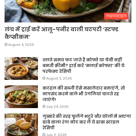
लाइफस्टाइल
लंच में ट्राई करें आलू-पनीर वाली चटपटी ‘स्टफ्ड
कैप्सीकम’
August 4, 2026
तलते समय फट जाते हैं कोफ्ते या ग्रेवी नहीं
बनती क्रीमी? ट्राई करें ‘मलाई कोफ्ता’ की ये
परफेक्ट रेसिपी
August 3, 2026
कटहल की सब्जी ऐसे मसालेदार बनाएंगे, तो
नापसंद करने वाले भी उंगलियां चाटते रह
जाएंगे!
July 24, 2026
गुब्बारे की तरह फूलेंगे भटूरे और छोलों में आएगा
ढाबे वाला रंग! नोट कर लें ये ढाबा स्टाइल
रेसिपी
July 11, 2026