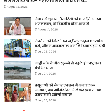
भजनलाल बोले- पहले बिजली खरीदते थे…
August 2, 2026
मेवाड़ से चुनावी तैयारियों को धार देंगे सीएम
भजनलाल, दो दिवसीय दौरा आज से
August 1, 2026
रोडवेज को मिलीं 144 नई ब्लू लाइन एक्सप्रेस
बसें, सीएम भजनलाल शर्मा ने दिखाई हरी झंडी
July 26, 2026
माही बांध के गेट खुलने से पहले ही टापू बना
बेणेश्वर धाम
July 24, 2026
प्रसूताओं को लेकर एक्शन में भजनलाल
सरकार, अब मॉनिटरिंग से लेकर इलाज तक
प्रसव सखी रखेगी ख्याल
July 23, 2026