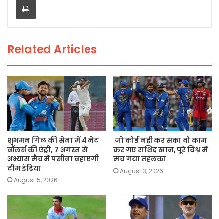
b
A
Li
o
p
n
o
p
k
Related Articles
k
शुभमन गिल की सेना में 4 नेट
जो कोई नहीं कर सका वो काम
बॉलर्स की एंट्री, 7 अगस्त से
कर गए राशिद खान, पूरे विश्व में
अभ्यास मैच में पसीना बहाएगी
मच गया तहलका
टीम इंडिया
August 3, 2026
August 5, 2026