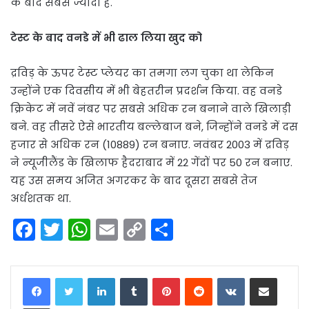
के बाद सबसे ज्यादा हैं.
टेस्ट के बाद वनडे में भी ढाल लिया खुद को
द्रविड़ के ऊपर टेस्ट प्लेयर का तमगा लग चुका था लेकिन
उन्होंने एक दिवसीय में भी बेहतरीन प्रदर्शन किया. वह वनडे
क्रिकेट में नवें नंबर पर सबसे अधिक रन बनाने वाले खिलाड़ी
बने. वह तीसरे ऐसे भारतीय बल्लेबाज बने, जिन्होंने वनडे में दस
हजार से अधिक रन (10889) रन बनाए. नवंबर 2003 में द्रविड़
ने न्यूजीलैंड के खिलाफ हैदराबाद में 22 गेंदों पर 50 रन बनाए.
यह उस समय अजित अगरकर के बाद दूसरा सबसे तेज
अर्धशतक था.
F
T
W
E
C
S
a
w
h
m
o
h
c
itt
a
ai
p
ar
LinkedIn
Tumblr
Pinterest
Reddit
VKontakte
Share via Email
e
er
ts
l
y
e
Print