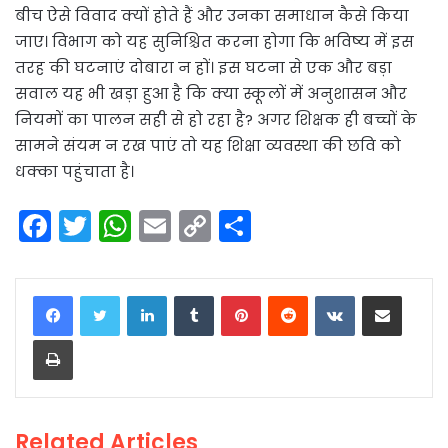
बीच ऐसे विवाद क्यों होते हैं और उनका समाधान कैसे किया
जाए। विभाग को यह सुनिश्चित करना होगा कि भविष्य में इस
तरह की घटनाएं दोबारा न हों। इस घटना से एक और बड़ा
सवाल यह भी खड़ा हुआ है कि क्या स्कूलों में अनुशासन और
नियमों का पालन सही से हो रहा है? अगर शिक्षक ही बच्चों के
सामने संयम न रख पाएं तो यह शिक्षा व्यवस्था की छवि को
धक्का पहुंचाता है।
F
T
W
E
C
S
a
w
h
m
o
h
c
itt
a
ai
p
ar
LinkedIn
Tumblr
Pinterest
Reddit
VKontakte
Share via Email
e
er
ts
l
y
e
Print
b
A
Li
o
p
n
o
p
k
Related Articles