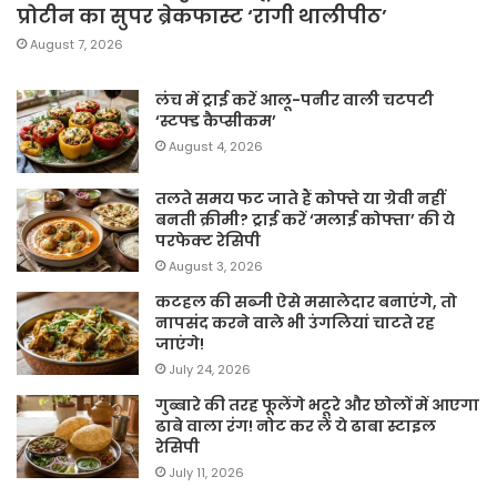
प्रोटीन का सुपर ब्रेकफास्ट ‘रागी थालीपीठ’
August 7, 2026
लंच में ट्राई करें आलू-पनीर वाली चटपटी
‘स्टफ्ड कैप्सीकम’
August 4, 2026
तलते समय फट जाते हैं कोफ्ते या ग्रेवी नहीं
बनती क्रीमी? ट्राई करें ‘मलाई कोफ्ता’ की ये
परफेक्ट रेसिपी
August 3, 2026
कटहल की सब्जी ऐसे मसालेदार बनाएंगे, तो
नापसंद करने वाले भी उंगलियां चाटते रह
जाएंगे!
July 24, 2026
गुब्बारे की तरह फूलेंगे भटूरे और छोलों में आएगा
ढाबे वाला रंग! नोट कर लें ये ढाबा स्टाइल
रेसिपी
July 11, 2026