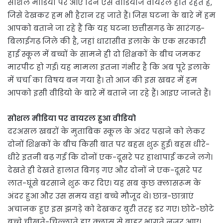
सोशल मीडिया पर आए दिन ऐसे वीडियोज वायरल होते रहते हैं,
जिसे देखकर हम भी हैरान रह जाते हैं। जिस घटना के बारे में हम
आपको बताने जा रहे हैं कि यह घटना छत्तीसगढ़ के सारंगढ़-
बिलाईगढ़ जिले की है, जहां धारासीव इलाके के एक सरकारी
हाई स्कूल में बच्चों के सामने ही दो शिक्षकों के बीच जमकर
मारपीट हो गई। यह मामला इतना गंभीर है कि अब पूरे इलाके
में चर्चा का विषय बन गया है। तो आज की इस खबर में हम
आपको इसी वीडियो के बारे में बताने जा रहे हैं। आइए जानते हैं।
सोशल मीडिया पर वायरल हुआ वीडियो
दरअसल खबरों के मुताबिक स्कूल के अंदर पढ़ाने को लेकर
दोनों शिक्षकों के बीच किसी बात पर बहस शुरू हुई। बहस धीरे-
धीरे इतनी बढ़ गई कि दोनों एक-दूसरे पर हाथापाई करने लगे।
देखते ही देखते हालात बिगड़ गए और दोनों ने एक-दूसरे पर
लात-घूंसे बरसाने शुरू कर दिए। यह सब कुछ क्लासरूम के
अंदर हुआ और उस समय वहां बच्चे मौजूद थे। छात्र-छात्राएं
अचानक हुए इस झगड़े को देखकर बुरी तरह डर गए। छोटे-छोटे
बच्चे चीखते-चिल्लाते हुए क्लास से बाहर भागते नजर आए।