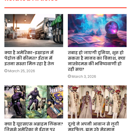
k
क्या है अमेरिका-इस्राइल में
तबाह हो जाएगी दुनिया, शुरू हो
पेट्रोल की कीमत? ईरान में
सकता है मानव का विनाश, क्या
इतना सस्ता मिल रहा है तेल
नास्त्रेदमस की भविष्यवाणी हो
रही सच?
March 25, 2026
March 3, 2026
क्या है यूएसएस अब्राहम लिंकन?
दूल्हे ने अपनी आवाज से लूटी
जिससे अमेरिका ने ईरान पर
महफिल, झूम उठे मेहमान