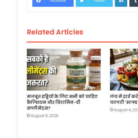
Facebook
Twitter
b
A
Li
o
p
n
o
p
k
Related Articles
k
मजबूत हड्डियों के लिए सभी को चाहिए
लंच में ट्राई 
कैल्शियम और विटामिन-डी
चटपटी ‘स्टफ्ड
सप्लीमेंट्स?
August 4, 20
August 5, 2026