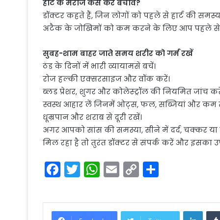
हार्ट के मरीज कैसे करें बचाव?
डॉक्टर कहते हैं, जिन लोगों को पहले से हार्ट की समस्या
अटैक के जोखिमों को कम करने के लिए आप पहले से क
सुबह-शाम बाहर जाते समय शरीर को गर्म रखें
ठंड के दिनों में भारी व्यायामसे बचें।
रोज हल्की एक्सरसाइज और वॉक करें।
ब्लड प्रेशर, शुगर और कोलेस्ट्रॉल की नियमित जांच करे
स्वस्थ आहार लें जिनमें ओट्स, फल, सब्जियां और क
धूम्रपान और शराब से दूरी रखें।
अगर आपको सांस की समस्या, सीने में दर्द, चक्कर या
मिल रहा है तो तुरंत डॉक्टर से संपर्क करें और इसका 
F
T
W
E
C
S
a
w
h
m
o
h
c
itt
a
ai
p
ar
e
er
ts
l
y
e
Linke