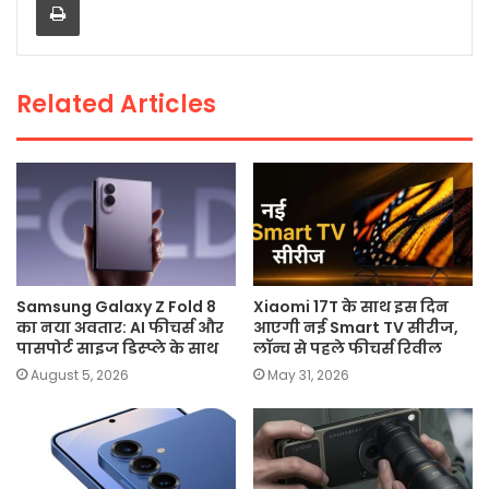
b
A
Li
o
p
n
o
p
k
Related Articles
k
Samsung Galaxy Z Fold 8
Xiaomi 17T के साथ इस दिन
का नया अवतार: AI फीचर्स और
आएगी नई Smart TV सीरीज,
पासपोर्ट साइज डिस्प्ले के साथ
लॉन्च से पहले फीचर्स रिवील
August 5, 2026
May 31, 2026