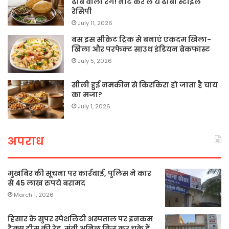
ढाबे वाला रंग! नोट कर लें ये ढाबा स्टाइल
रेसिपी
July 11, 2026
बस इस सीक्रेट ट्रिक से बनाएं एकदम खिला-
खिला और परफेक्ट साउथ इंडियन ब्रेकफास्ट
July 5, 2026
सीली हुई नमकीन से किरकिरा हो जाता है चाय
का मजा?
July 1, 2026
अपराध
मुखबिर की सूचना पर कार्रवाई, पुलिस ने कार
से 45 लाख रुपये बरामद
March 1, 2026
हिसार के सुपर स्पेशलिटी अस्पताल पर इनकम
टैक्स टीम की रेड, मंत्री अनिल विज कर चुके हैं