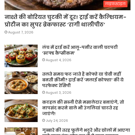
लाइफस्टाइल
नाश्ते की बोरियत चुटकी में दूर! ट्राई करें कैल्शियम-
प्रोटीन का सुपर ब्रेकफास्ट ‘रागी थालीपीठ’
August 7, 2026
लंच में ट्राई करें आलू-पनीर वाली चटपटी
‘स्टफ्ड कैप्सीकम’
August 4, 2026
तलते समय फट जाते हैं कोफ्ते या ग्रेवी नहीं
बनती क्रीमी? ट्राई करें ‘मलाई कोफ्ता’ की ये
परफेक्ट रेसिपी
August 3, 2026
कटहल की सब्जी ऐसे मसालेदार बनाएंगे, तो
नापसंद करने वाले भी उंगलियां चाटते रह
जाएंगे!
July 24, 2026
गुब्बारे की तरह फूलेंगे भटूरे और छोलों में आएगा