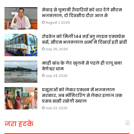
मेवाड़ से चुनावी तैयारियों को धार देंगे सीएम
भजनलाल, दो दिवसीय दौरा आज से
August 1, 2026
रोडवेज को मिलीं 144 नई ब्लू लाइन एक्सप्रेस
बसें, सीएम भजनलाल शर्मा ने दिखाई हरी झंडी
July 26, 2026
माही बांध के गेट खुलने से पहले ही टापू बना
बेणेश्वर धाम
July 24, 2026
प्रसूताओं को लेकर एक्शन में भजनलाल
सरकार, अब मॉनिटरिंग से लेकर इलाज तक
प्रसव सखी रखेगी ख्याल
July 23, 2026
जरा हटके