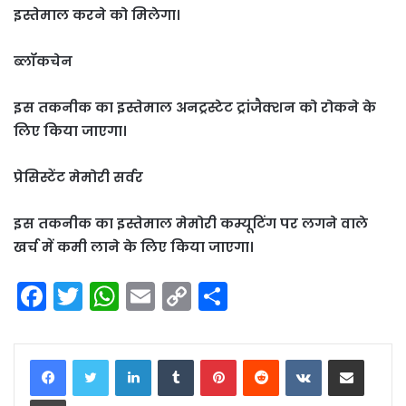
इस्तेमाल करने को मिलेगा।
ब्लॉकचेन
इस तकनीक का इस्तेमाल अनट्रस्टेट ट्रांजैक्शन को रोकने के
लिए किया जाएगा।
प्रेसिस्टेंट मेमोरी सर्वर
इस तकनीक का इस्तेमाल मेमोरी कम्यूटिंग पर लगने वाले
खर्च में कमी लाने के लिए किया जाएगा।
F
T
W
E
C
S
a
w
h
m
o
h
c
itt
a
ai
p
ar
LinkedIn
Tumblr
Pinterest
Reddit
VKontakte
Share via Email
e
er
ts
l
y
e
Print