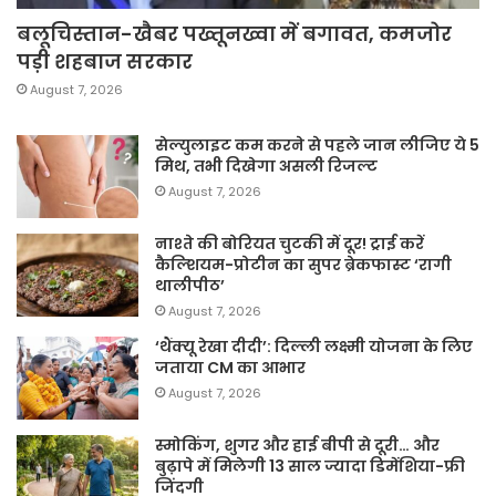
बलूचिस्तान-खैबर पख्तूनख्वा में बगावत, कमजोर
पड़ी शहबाज सरकार
August 7, 2026
सेल्युलाइट कम करने से पहले जान लीजिए ये 5
मिथ, तभी दिखेगा असली रिजल्ट
August 7, 2026
नाश्ते की बोरियत चुटकी में दूर! ट्राई करें
कैल्शियम-प्रोटीन का सुपर ब्रेकफास्ट ‘रागी
थालीपीठ’
August 7, 2026
‘थैंक्यू रेखा दीदी’: दिल्ली लक्ष्मी योजना के लिए
जताया CM का आभार
August 7, 2026
स्मोकिंग, शुगर और हाई बीपी से दूरी… और
बुढ़ापे में मिलेगी 13 साल ज्यादा डिमेंशिया-फ्री
जिंदगी