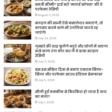
बनती क्रीमी? ट्राई करें ‘मलाई कोफ्ता’ की ये
परफेक्ट रेसिपी
August 3, 2026
कटहल की सब्जी ऐसे मसालेदार बनाएंगे, तो
नापसंद करने वाले भी उंगलियां चाटते रह
जाएंगे!
July 24, 2026
गुब्बारे की तरह फूलेंगे भटूरे और छोलों में आएगा
ढाबे वाला रंग! नोट कर लें ये ढाबा स्टाइल
रेसिपी
July 11, 2026
बस इस सीक्रेट ट्रिक से बनाएं एकदम खिला-
खिला और परफेक्ट साउथ इंडियन ब्रेकफास्ट
July 5, 2026
सीली हुई नमकीन से किरकिरा हो जाता है चाय
का मजा?
July 1, 2026