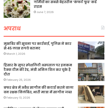
गर्मियों का सबसे बेहतरीन ‘कंफर्ट फूड’ कर्ड
राइस
June 7, 2026
अपराध
मुखबिर की सूचना पर कार्रवाई, पुलिस ने कार
से 45 लाख रुपये बरामद
March 1, 2026
हिसार के सुपर स्पेशलिटी अस्पताल पर इनकम
टैक्स टीम की रेड, मंत्री अनिल विज कर चुके हैं
दौरा
February 25, 2026
बफर क्षेत्र में अवैध सागौन की कटाई करने वाला
वन रक्षक निलंबित, भारी मात्रा में सागौन जब्त
February 13, 2026