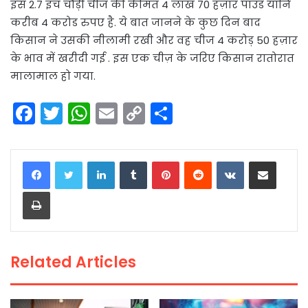
इस 2.7 इंच चौड़ी चीज की कीमत 4 लाख 70 हज़ार पाउंड यानि
करीब 4 करोड रुपए है. ये बात जानने के कुछ दिन बाद
किसान ने उसकी नीलामी रखी और वह चीज 4 करोड़ 50 हज़ार
के भाव में खरीदी गई . इस एक चीज़ के जरिए किसान रातोरात
मालामाल हो गया.
F
T
W
E
C
S
a
w
h
m
o
h
c
itt
a
ai
p
ar
LinkedIn
Tumblr
Pinterest
Reddit
VKontakte
Share via Email
e
er
ts
l
y
e
Print
b
A
Li
o
p
n
o
p
k
Related Articles
k