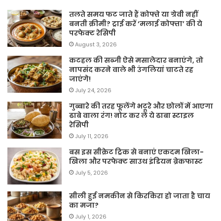
तलते समय फट जाते हैं कोफ्ते या ग्रेवी नहीं
बनती क्रीमी? ट्राई करें ‘मलाई कोफ्ता’ की ये
परफेक्ट रेसिपी
August 3, 2026
कटहल की सब्जी ऐसे मसालेदार बनाएंगे, तो
नापसंद करने वाले भी उंगलियां चाटते रह
जाएंगे!
July 24, 2026
गुब्बारे की तरह फूलेंगे भटूरे और छोलों में आएगा
ढाबे वाला रंग! नोट कर लें ये ढाबा स्टाइल
रेसिपी
July 11, 2026
बस इस सीक्रेट ट्रिक से बनाएं एकदम खिला-
खिला और परफेक्ट साउथ इंडियन ब्रेकफास्ट
July 5, 2026
सीली हुई नमकीन से किरकिरा हो जाता है चाय
का मजा?
July 1, 2026