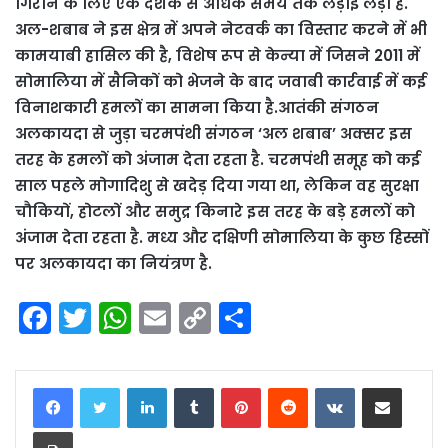
गिराने के लिए एक दशक से अधिक समय तक लड़ाई लड़ी है.
अल-शबाब ने इस क्षेत्र में अपने नेटवर्क का विस्तार करने में भी
कामयाबी हासिल की है, विशेष रूप से केन्या में जिसने 2011 में
सोमालिया में सैनिकों को भेजने के बाद जवाबी कार्रवाई में कई
विनाशकारी हमलों का सामना किया है.आतंकी संगठन
अलकायदा से जुड़ा चरमपंथी संगठन ‘अल शबाब’ अक्सर इस
तरह के हमलों को अंजाम देता रहता है. चरमपंथी समूह को कई
साल पहले मोगादिशु से खदेड़ दिया गया था, लेकिन वह सुरक्षा
चौकियों, होटलों और समुद्र किनारे इस तरह के बड़े हमलों को
अंजाम देता रहता है. मध्य और दक्षिणी सोमालिया के कुछ हिस्सों
पर अलकायदा का नियंत्रण है.
F
T
W
E
C
S
a
w
h
m
o
h
c
itt
a
ai
p
ar
LinkedIn
Tumblr
Pinterest
Reddit
VKontakte
Share via Email
e
er
ts
l
y
e
Print
b
A
Li