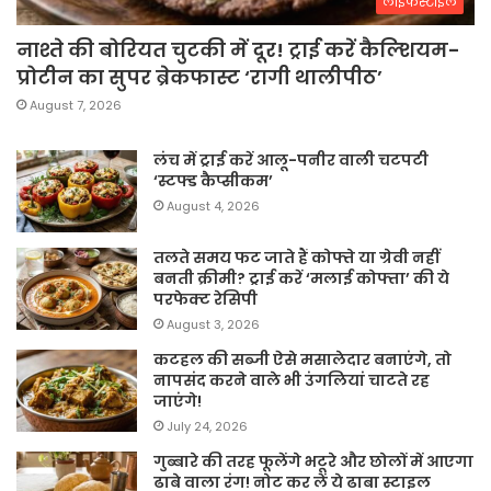
लाइफस्टाइल
नाश्ते की बोरियत चुटकी में दूर! ट्राई करें कैल्शियम-
प्रोटीन का सुपर ब्रेकफास्ट ‘रागी थालीपीठ’
August 7, 2026
लंच में ट्राई करें आलू-पनीर वाली चटपटी
‘स्टफ्ड कैप्सीकम’
August 4, 2026
तलते समय फट जाते हैं कोफ्ते या ग्रेवी नहीं
बनती क्रीमी? ट्राई करें ‘मलाई कोफ्ता’ की ये
परफेक्ट रेसिपी
August 3, 2026
कटहल की सब्जी ऐसे मसालेदार बनाएंगे, तो
नापसंद करने वाले भी उंगलियां चाटते रह
जाएंगे!
July 24, 2026
गुब्बारे की तरह फूलेंगे भटूरे और छोलों में आएगा
ढाबे वाला रंग! नोट कर लें ये ढाबा स्टाइल