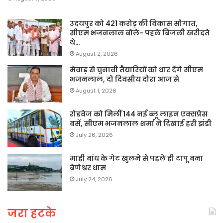
उदयपुर को 421 करोड़ की विकास सौगात,
सीएम भजनलाल बोले- पहले बिजली खरीदते
थे…
August 2, 2026
मेवाड़ से चुनावी तैयारियों को धार देंगे सीएम
भजनलाल, दो दिवसीय दौरा आज से
August 1, 2026
रोडवेज को मिलीं 144 नई ब्लू लाइन एक्सप्रेस
बसें, सीएम भजनलाल शर्मा ने दिखाई हरी झंडी
July 26, 2026
माही बांध के गेट खुलने से पहले ही टापू बना
बेणेश्वर धाम
July 24, 2026
जरा हटके