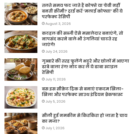
तलते समय फट जाते हैं कोफ्ते या ग्रेवी नहीं
बनती क्रीमी? ट्राई करें ‘मलाई कोफ्ता’ की ये
परफेक्ट रेसिपी
August 3, 2026
कटहल की सब्जी ऐसे मसालेदार बनाएंगे, तो
नापसंद करने वाले भी उंगलियां चाटते रह
जाएंगे!
July 24, 2026
गुब्बारे की तरह फूलेंगे भटूरे और छोलों में आएगा
ढाबे वाला रंग! नोट कर लें ये ढाबा स्टाइल
रेसिपी
July 11, 2026
बस इस सीक्रेट ट्रिक से बनाएं एकदम खिला-
खिला और परफेक्ट साउथ इंडियन ब्रेकफास्ट
July 5, 2026
सीली हुई नमकीन से किरकिरा हो जाता है चाय
का मजा?
July 1, 2026