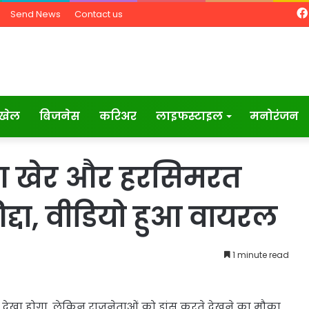
Send News
Contact us
खेल
बिजनेस
करिअर
लाइफस्टाइल
मनोरंजन
िरण खेर और हरसिमरत
द्दा, वीडियो हुआ वायरल
1 minute read
े देखा होगा, लेकिन राजनेताओं को डांस करते देखने का मौका