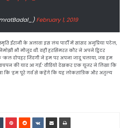
imratBadal_)
February 1, 2019
ति ईरानी के अलावा इस लंच पार्टी में सांसद अनुप्रिया पटेल,
िमोझी भी मौजूद थीं. वहीं हरसिमरत कौर ने अपने ट्विटर
कि ‘कल दोपहर जिंदगी ने हम पर अपना जादू चलाया, जब हम
ने बचपन की याद आ गई.’ वीडियो देखकर एक यूजर ने लिखा कि
ा कि ‘हम पूरे गर्व से कहेंगे कि यह लोकतांत्रिक और अतुल्य
dIn
Tumblr
Pinterest
Reddit
VKontakte
Share via Email
Print