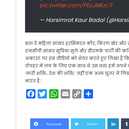
pic.twitter.com/PEyJMEzL7r
— Harsimrat Kaur Badal (@Hars
बता दें महिला सांसद हरसिमरत कौर, किरण खेर और स्मृ
एनसीपी सांसद सुप्रिया सुले और डीएमके पार्टी की कन
अकांउट पर इस वीडियो को शेयर करते हुए लिखा है 
दोपहर में लंच के लिए एक साथ थे उस वक्त हमें अप
‘नारी शक्ति…देश की शक्ति.’ वहीं एक अन्य यूजर ने लिख
भारत है.’
F
T
W
E
C
S
a
w
h
m
o
h
c
itt
a
ai
p
ar
e
er
ts
l
y
e
Linke
Facebook
Twitter